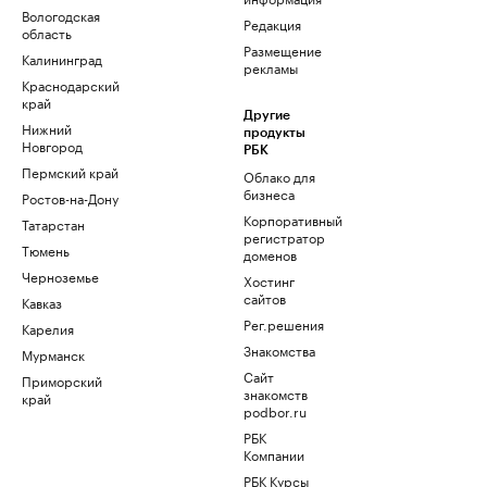
Вологодская
Редакция
область
Размещение
Калининград
рекламы
Краснодарский
край
Другие
Нижний
продукты
Новгород
РБК
Пермский край
Облако для
бизнеса
Ростов-на-Дону
Корпоративный
Татарстан
регистратор
Тюмень
доменов
Черноземье
Хостинг
сайтов
Кавказ
Рег.решения
Карелия
Знакомства
Мурманск
Сайт
Приморский
знакомств
край
podbor.ru
РБК
Компании
РБК Курсы