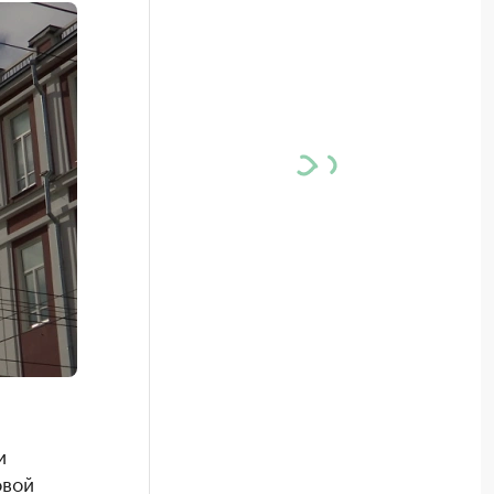
и
овой