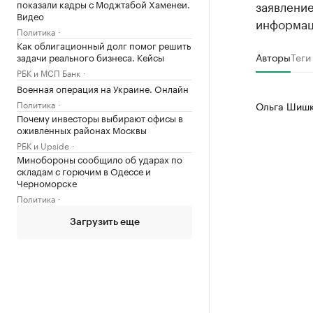
показали кадры с Моджтабой Хаменеи.
заявление
Видео
информац
Политика
Как облигационный долг помог решить
Авторы
Теги
задачи реального бизнеса. Кейсы
РБК и МСП Банк
Военная операция на Украине. Онлайн
Политика
Ольга Шишк
Почему инвесторы выбирают офисы в
оживленных районах Москвы
РБК и Upside
Минобороны сообщило об ударах по
складам с горючим в Одессе и
Черноморске
Политика
Загрузить еще