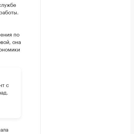
службе
работы.
ления по
вой, она
кономики
нт с
зад.
сала