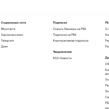
Социальные сети
Подписки
РБ
ВКонтакте
Скрыть баннеры на РБК
О 
Одноклассники
Подписка на РБК
Ко
Telegram
Корпоративная подписка
Ре
Дзен
Ра
Уведомления
RSS Новости
Др
Об
Ко
до
Хо
Ре
Зн
Са
РБ
РБ