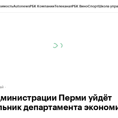
жимость
Autonews
РБК Компании
Телеканал
РБК Вино
Спорт
Школа упра
д
Стиль
Крипто
РБК Бизнес-среда
Дискуссионный клуб
Исследования
К
рагентов
Политика
Экономика
Бизнес
Технологии и медиа
Финансы
Рын
ай
дминистрации Перми уйдёт
льник департамента эконом