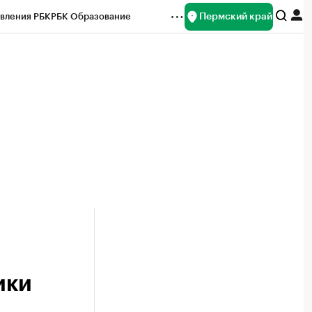
Пермский край
вления РБК
РБК Образование
редитные рейтинги
Франшизы
Газета
ок наличной валюты
ики