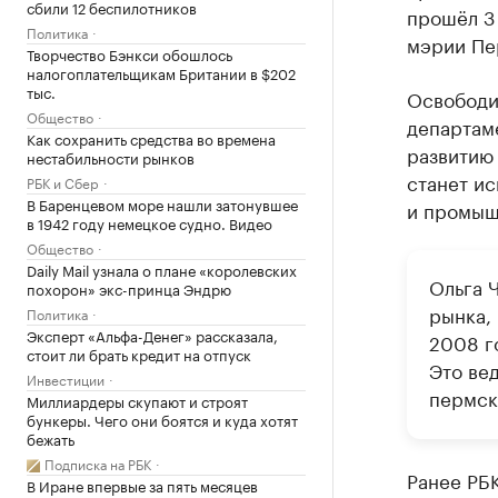
сбили 12 беспилотников
прошёл 3
Политика
мэрии Пер
Творчество Бэнкси обошлось
налогоплательщикам Британии в $202
тыс.
Освободи
Общество
департаме
Как сохранить средства во времена
развитию 
нестабильности рынков
станет и
РБК и Сбер
В Баренцевом море нашли затонувшее
и промыш
в 1942 году немецкое судно. Видео
Общество
Daily Mail узнала о плане «королевских
Ольга 
похорон» экс-принца Эндрю
рынка,
Политика
Эксперт «Альфа-Денег» рассказала,
2008 го
стоит ли брать кредит на отпуск
Это вед
Инвестиции
пермск
Миллиардеры скупают и строят
бункеры. Чего они боятся и куда хотят
бежать
Подписка на РБК
Ранее РБ
В Иране впервые за пять месяцев