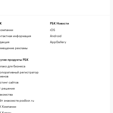
К
РБК Новости
компании
iOS
нтактная информация
Android
дакция
AppGallery
змещение рекламы
угие продукты РБК
лако для бизнеса
рпоративный регистратор
менов
стинг сайтов
г.решения
акомства
йт знакомств podbor.ru
К Компании
К Курсы