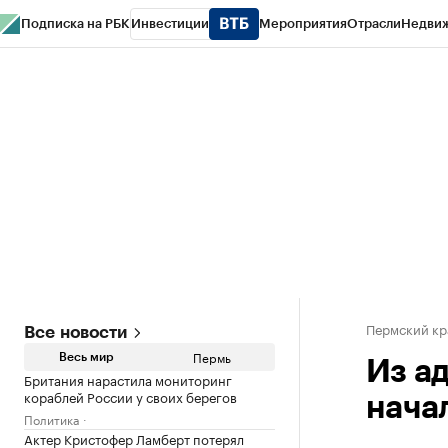
Подписка на РБК
Инвестиции
Мероприятия
Отрасли
Недви
РБК Курсы
РБК Life
Тренды
Визионеры
Национальные проекты
Горо
Спецпроекты СПб
Конференции СПб
Спецпроекты
Проверка конт
Пермский кр
Все новости
Пермь
Весь мир
Из а
Британия нарастила мониторинг
кораблей России у своих берегов
нача
Политика
Актер Кристофер Ламберт потерял