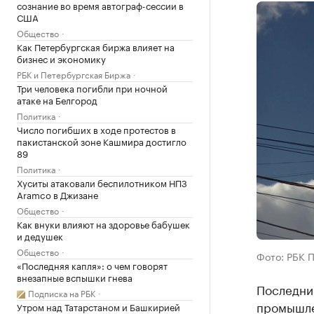
сознание во время автограф-сессии в
США
Общество
Как Петербургская биржа влияет на
бизнес и экономику
РБК и Петербургская Биржа
Три человека погибли при ночной
атаке на Белгород
Политика
Число погибших в ходе протестов в
пакистанской зоне Кашмира достигло
89
Политика
Хуситы атаковали беспилотником НПЗ
Aramco в Джизане
Общество
Как внуки влияют на здоровье бабушек
и дедушек
Общество
Фото: РБК 
«Последняя капля»: о чем говорят
внезапные вспышки гнева
Последни
Подписка на РБК
промышле
Утром над Татарстаном и Башкирией