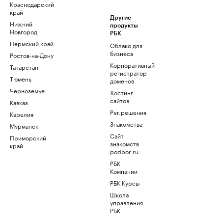
Краснодарский
край
Другие
Нижний
продукты
Новгород
РБК
Пермский край
Облако для
бизнеса
Ростов-на-Дону
Корпоративный
Татарстан
регистратор
Тюмень
доменов
Черноземье
Хостинг
сайтов
Кавказ
Рег.решения
Карелия
Знакомства
Мурманск
Сайт
Приморский
знакомств
край
podbor.ru
РБК
Компании
РБК Курсы
Школа
управления
РБК