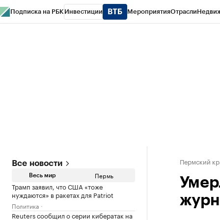
Подписка на РБК
Инвестиции
Мероприятия
Отрасли
Недви
РБК Курсы
РБК Life
Тренды
Визионеры
Национальные проекты
Горо
Спецпроекты СПб
Конференции СПб
Спецпроекты
Проверка конт
Пермский кр
Все новости
Пермь
Весь мир
Умер
Трамп заявил, что США «тоже
нуждаются» в ракетах для Patriot
журн
Политика
Reuters сообщил о серии кибератак на