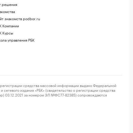
г.решения
акомства
йт знакомств podbor.ru
К Компании
К Курсы
ола управления РБК
регистрации средства массовой информации выдано Федеральной
и сетевого издания «РБК» (свидетельство о регистрации средства
ор) 03.12.2021 за номером ЭЛ №ФС77-82385) сопровождаются