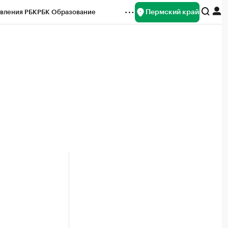
Пермский край
вления РБК
РБК Образование
редитные рейтинги
Франшизы
Газета
ок наличной валюты