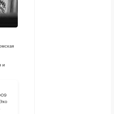
рмская
я и
009
«Эхо
.