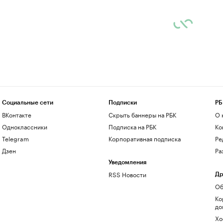
Социальные сети
Подписки
РБ
ВКонтакте
Скрыть баннеры на РБК
О 
Одноклассники
Подписка на РБК
Ко
Telegram
Корпоративная подписка
Ре
Дзен
Ра
Уведомления
RSS Новости
Др
Об
Ко
до
Хо