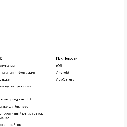
К
РБК Новости
компании
iOS
нтактная информация
Android
дакция
AppGallery
змещение рекламы
угие продукты РБК
лако для бизнеса
рпоративный регистратор
менов
стинг сайтов