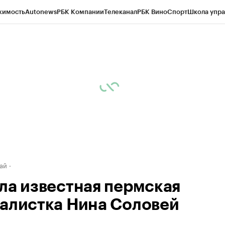
жимость
Autonews
РБК Компании
Телеканал
РБК Вино
Спорт
Школа упра
д
Стиль
Крипто
РБК Бизнес-среда
Дискуссионный клуб
Исследования
К
рагентов
Политика
Экономика
Бизнес
Технологии и медиа
Финансы
Рын
ай
ла известная пермская
алистка Нина Соловей