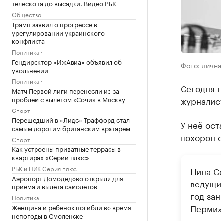
телескопа до высадки. Видео РБК
Общество
Трамп заявил о прогрессе в
урегулировании украинского
конфликта
Политика
Гендиректор «ИжАвиа» объявил об
Фото: лична
увольнении
Политика
Сегодня 
Матч Первой лиги перенесли из-за
журналист
проблем с вылетом «Сочи» в Москву
Спорт
Перешедший в «Лидс» Траффорд стал
У неё ост
самым дорогим британским вратарем
похорон 
Спорт
Как устроены приватные террасы в
квартирах «Серии плюс»
РБК и ПИК Серия плюс
Нина С
Аэропорт Домодедово открыли для
ведущи
приема и вылета самолетов
год за
Политика
Перми»
Женщина и ребенок погибли во время
непогоды в Смоленске