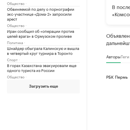
Общество
В посл
Обвиняемой по делу о порнографии
«Комсо
экс-участнице «Дома-2» запросили
арест
Общество
Иран сообщил об «операции против
Объявлен 
целей врага» в Ормузском проливе
дальнейш
Политика
Шнайдер обыграла Калинскую и вышла
в четвертый круг турнира в Торонто
Авторы
Теги
Спорт
В горах Казахстана эвакуировали еще
одного туриста из России
РБК Пермь
Общество
Загрузить еще