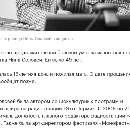
я страница Нины Соловей в соцсетях
после продолжительной болезни умерла известная пе
ка Нина Соловей. Ей было 49 лет.
алась 16-летняя дочь и пожилая мать. О дате прощани
сообщат позже.
оловей была автором социокультурных программ и
й эфира на радиостанции «Эхо Перми». С 2008 по 2
нимала должность главного редактора радиостанции 
. Также была арт-директором фестиваля «Монофест»