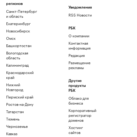
регионов
Уведомления
Санкт-Петербург
RSS Новости
и область
Екатеринбург
РБК
Новосибирск
О компании
Омск
Контактная
Башкортостан
информация
Вологодская
Редакция
область
Размещение
Калининград
рекламы
Краснодарский
край
Другие
Нижний
продукты
Новгород
РБК
Пермский край
Облако для
бизнеса
Ростов-на-Дону
Корпоративный
Татарстан
регистратор
Тюмень
доменов
Черноземье
Хостинг
сайтов
Кавказ