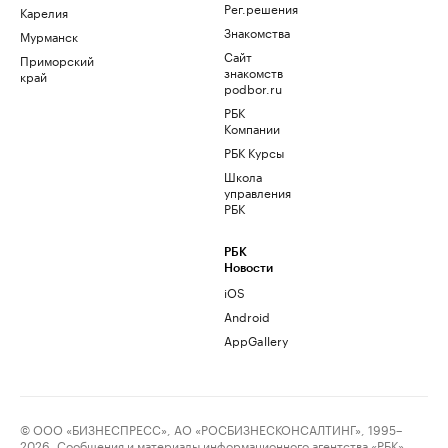
Рег.решения
Карелия
Знакомства
Мурманск
Сайт
Приморский
знакомств
край
podbor.ru
РБК
Компании
РБК Курсы
Школа
управления
РБК
РБК
Новости
iOS
Android
AppGallery
© ООО «БИЗНЕСПРЕСС», АО «РОСБИЗНЕСКОНСАЛТИНГ», 1995–
2026. Сообщения и материалы информационного агентства «РБК»