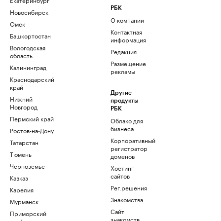
РБК
Новосибирск
О компании
Омск
Контактная
Башкортостан
информация
Вологодская
Редакция
область
Размещение
Калининград
рекламы
Краснодарский
край
Другие
Нижний
продукты
Новгород
РБК
Пермский край
Облако для
бизнеса
Ростов-на-Дону
Корпоративный
Татарстан
регистратор
Тюмень
доменов
Черноземье
Хостинг
сайтов
Кавказ
Рег.решения
Карелия
Знакомства
Мурманск
Сайт
Приморский
знакомств
край