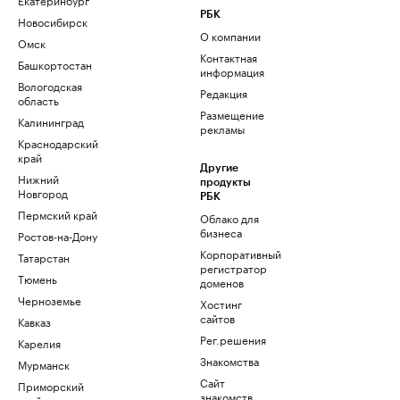
РБК
Новосибирск
О компании
Омск
Контактная
Башкортостан
информация
Вологодская
Редакция
область
Размещение
Калининград
рекламы
Краснодарский
край
Другие
Нижний
продукты
Новгород
РБК
Пермский край
Облако для
бизнеса
Ростов-на-Дону
Корпоративный
Татарстан
регистратор
Тюмень
доменов
Черноземье
Хостинг
сайтов
Кавказ
Рег.решения
Карелия
Знакомства
Мурманск
Сайт
Приморский
знакомств
край