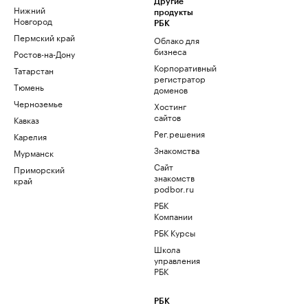
Другие
Нижний
продукты
Новгород
РБК
Пермский край
Облако для
бизнеса
Ростов-на-Дону
Корпоративный
Татарстан
регистратор
Тюмень
доменов
Черноземье
Хостинг
сайтов
Кавказ
Рег.решения
Карелия
Знакомства
Мурманск
Сайт
Приморский
знакомств
край
podbor.ru
РБК
Компании
РБК Курсы
Школа
управления
РБК
РБК