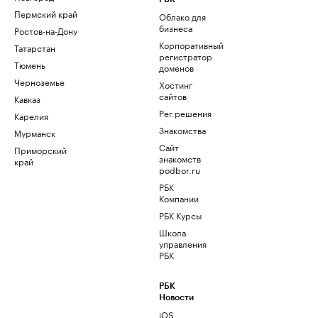
Пермский край
Облако для
бизнеса
Ростов-на-Дону
Корпоративный
Татарстан
регистратор
Тюмень
доменов
Черноземье
Хостинг
сайтов
Кавказ
Рег.решения
Карелия
Знакомства
Мурманск
Сайт
Приморский
знакомств
край
podbor.ru
РБК
Компании
РБК Курсы
Школа
управления
РБК
РБК
Новости
iOS