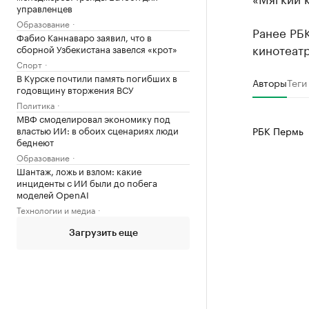
управленцев
Образование
Ранее РБ
Фабио Каннаваро заявил, что в
кинотеатр
сборной Узбекистана завелся «крот»
Спорт
В Курске почтили память погибших в
Авторы
Теги
годовщину вторжения ВСУ
Политика
МВФ смоделировал экономику под
властью ИИ: в обоих сценариях люди
РБК Пермь
беднеют
Образование
Шантаж, ложь и взлом: какие
инциденты с ИИ были до побега
моделей OpenAI
Технологии и медиа
Загрузить еще