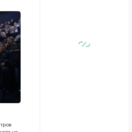
атров
чета на