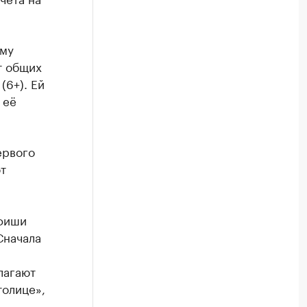
ому
т общих
(6+). Ей
 её
ервого
т
фиши
Сначала
лагают
толице»,