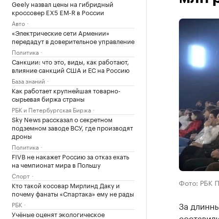
Geely назвал цены на гибридный
кроссовер EX5 EM-R в России
Авто
«Электрические сети Армении»
передадут в доверительное управление
Политика
Санкции: что это, виды, как работают,
влияние санкций США и ЕС на Россию
База знаний
Как работает крупнейшая товарно-
сырьевая биржа страны
РБК и Петербургская Биржа
Sky News рассказал о секретном
подземном заводе ВСУ, где производят
дроны
Политика
FIVB не накажет Россию за отказ ехать
на чемпионат мира в Польшу
Спорт
Фото: РБК 
Кто такой косовар Мирлинд Даку и
почему фанаты «Спартака» ему не рады
За длинн
РБК
Учёные оценят экологическое
составили