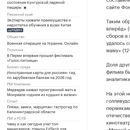
состояние Кунгурской ледяной
сайте Фон
пещеры
Пермский край
Эксперты назвали преимущества и
Таким обр
недостатки обучения в вузах Китая
вперёд» (
РАДИО
сборов в 
Общество
удалось с
Военная операция на Украине. Онлайн
маму» (12
Политика
В Перми впервые прошел фестиваль
«Голос питомца»
Доля друг
Бизнес-среда
фильма бы
Иностранные карты для россиян: гид
по зарубежным банкам на 2026 год
аналитики
РБК Компании
Медведев назвал проигранный матч в
На этой 
Монреале «одним из худших в жизни»
голливуд
Спорт
Пляжи, замки, марципан: гастрогид по
пермякам
Калининградской области
отечеств
РБК и РСХБ
кинотеатр
Чему и как сегодня учат топ-
менеджеров: тренды EdTech для
«Мягкий 