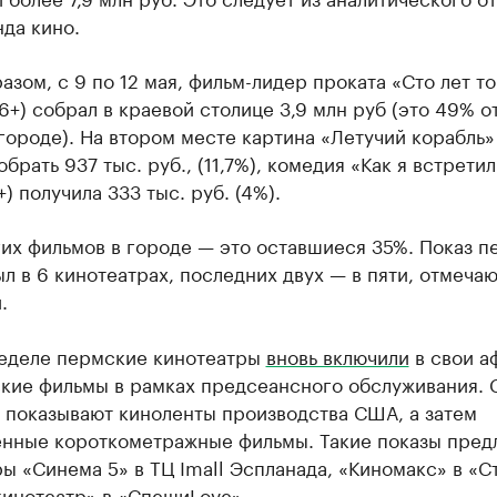
да кино.
азом, с 9 по 12 мая, фильм-лидер проката «Сто лет т
6+) собрал в краевой столице 3,9 млн руб (это 49% о
городе). На втором месте картина «Летучий корабль» 
обрать 937 тыс. руб., (11,7%), комедия «Как я встретил
+) получила 333 тыс. руб. (4%).
их фильмов в городе — это оставшиеся 35%. Показ п
л в 6 кинотеатрах, последних двух — в пяти, отмечаю
.
неделе пермские кинотеатры
вновь включили
в свои а
ские фильмы в рамках предсеансного обслуживания. 
 показывают киноленты производства США, а затем
енные короткометражные фильмы. Такие показы пред
ы «Синема 5» в ТЦ Imall Эспланада, «Киномакс» в «С
кинотеатр» в «СпешиLove».