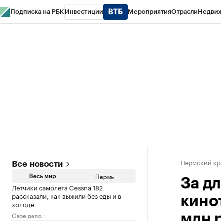
Подписка на РБК
Инвестиции
Мероприятия
Отрасли
Недви
РБК Курсы
РБК Life
Тренды
Визионеры
Национальные проекты
Горо
Спецпроекты СПб
Конференции СПб
Спецпроекты
Проверка конт
Пермский кр
Все новости
Пермь
Весь мир
За д
Летчики самолета Cessna 182
рассказали, как выжили без еды и в
кино
холоде
Свое дело
млн 