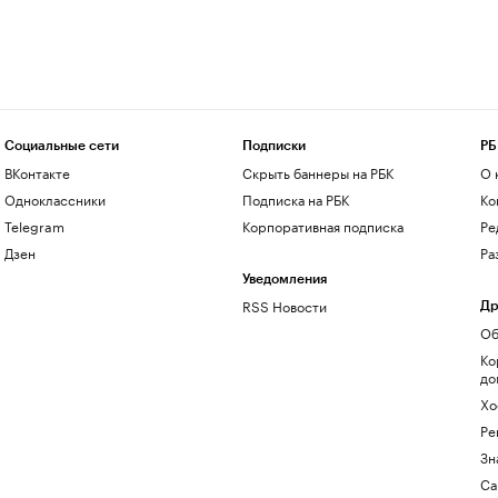
Социальные сети
Подписки
РБ
ВКонтакте
Скрыть баннеры на РБК
О 
Одноклассники
Подписка на РБК
Ко
Telegram
Корпоративная подписка
Ре
Дзен
Ра
Уведомления
RSS Новости
Др
Об
Ко
до
Хо
Ре
Зн
Са