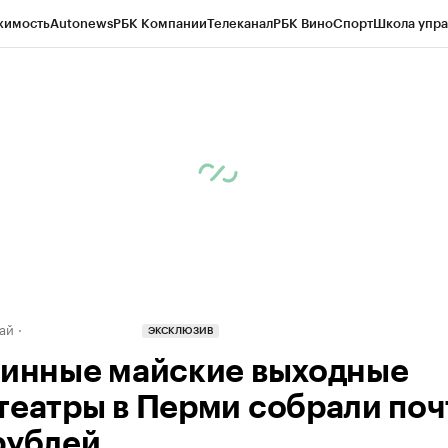
жимость
Autonews
РБК Компании
Телеканал
РБК Вино
Спорт
Школа упра
д
Стиль
Крипто
РБК Бизнес-среда
Дискуссионный клуб
Исследования
К
рагентов
Политика
Экономика
Бизнес
Технологии и медиа
Финансы
Рын
ай
ЭКСКЛЮЗИВ
линные майские выходные
театры в Перми собрали поч
рублей