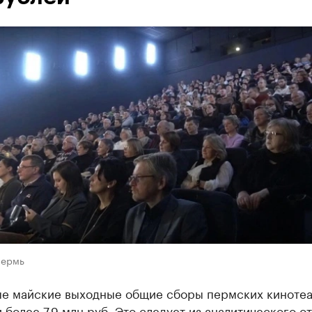
Пермь
ые майские выходные общие сборы пермских киноте
 более 7,9 млн руб. Это следует из аналитического от