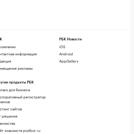
К
РБК Новости
компании
iOS
нтактная информация
Android
дакция
AppGallery
змещение рекламы
угие продукты РБК
лако для бизнеса
рпоративный регистратор
менов
стинг сайтов
г.решения
акомства
йт знакомств podbor.ru