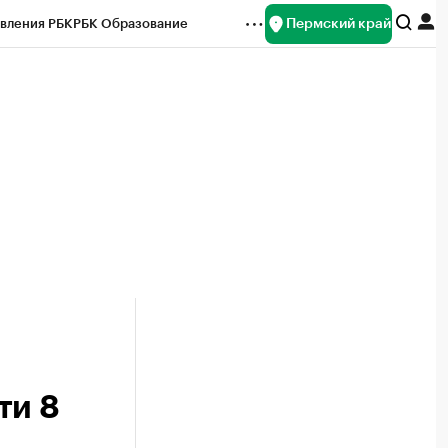
Пермский край
вления РБК
РБК Образование
редитные рейтинги
Франшизы
Газета
ок наличной валюты
ти 8