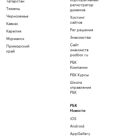
Татарстан
регистратор
Тюмень
доменов
Черноземье
Хостинг
сайтов
Кавказ
Рег.решения
Карелия
Знакомства
Мурманск
Сайт
Приморский
знакомств
край
podbor.ru
РБК
Компании
РБК Курсы
Школа
управления
РБК
РБК
Новости
iOS
Android
AppGallery