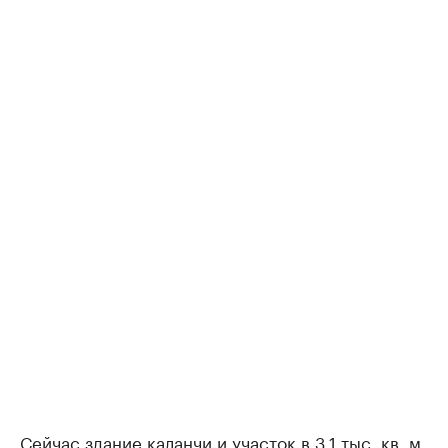
Сейчас здание каланчи и участок в 3,1 тыс. кв. м