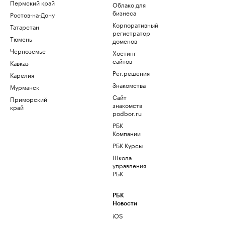
Пермский край
Облако для
бизнеса
Ростов-на-Дону
Корпоративный
Татарстан
регистратор
Тюмень
доменов
Черноземье
Хостинг
сайтов
Кавказ
Рег.решения
Карелия
Знакомства
Мурманск
Сайт
Приморский
знакомств
край
podbor.ru
РБК
Компании
РБК Курсы
Школа
управления
РБК
РБК
Новости
iOS