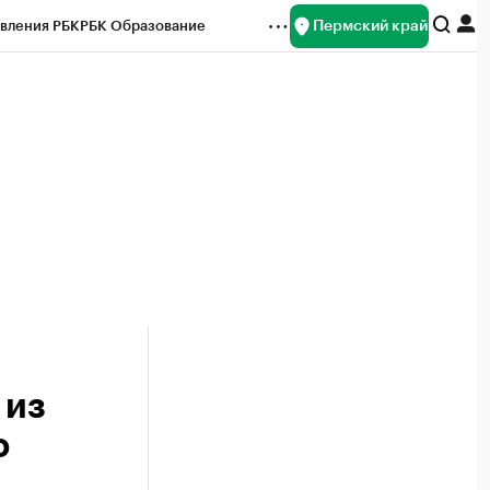
Пермский край
вления РБК
РБК Образование
редитные рейтинги
Франшизы
Газета
ок наличной валюты
 из
ю