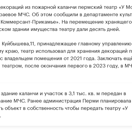
декораций из пожарной каланчи пермский театр «У М
краевое МЧС. Об этом сообщили в департаменте куль
«Коммерсант-Прикамье». На перемещение хранящего
ком здании имущества театру дали десять дней.
а Куйбышева,11, принадлежащее главному управлени
 краю, театр использовал для хранения декораций 
с владельцем помещения от 2021 года. Заключать ещ
 театром, после окончания первого в 2023 году, в М
здание каланчи и участок в 3,1 тыс. кв. м передан в
вание МЧС. Ранее администрация Перми планировала
ь объект в собственность чтобы передать театру «У
.