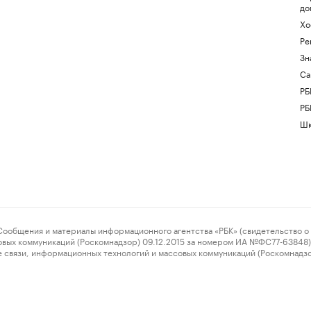
до
Хо
Ре
Зн
Са
РБ
РБ
Шк
ения и материалы информационного агентства «РБК» (свидетельство о 
овых коммуникаций (Роскомнадзор) 09.12.2015 за номером ИА №ФС77-63848) 
 связи, информационных технологий и массовых коммуникаций (Роскомнадз