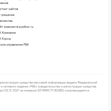
менов
стинг сайтов
г.решения
акомства
йт знакомств podbor.ru
К Компании
К Курсы
ола управления РБК
регистрации средства массовой информации выдано Федеральной
и сетевого издания «РБК» (свидетельство о регистрации средства
ор) 03.12.2021 за номером ЭЛ №ФС77-82385) сопровождаются