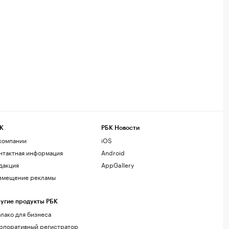
К
РБК Новости
компании
iOS
нтактная информация
Android
дакция
AppGallery
змещение рекламы
угие продукты РБК
лако для бизнеса
рпоративный регистратор