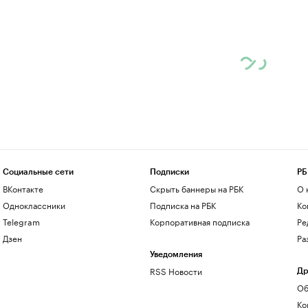
Социальные сети
Подписки
РБ
ВКонтакте
Скрыть баннеры на РБК
О 
Одноклассники
Подписка на РБК
Ко
Telegram
Корпоративная подписка
Ре
Дзен
Ра
Уведомления
RSS Новости
Др
Об
Ко