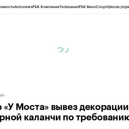
жимость
Autonews
РБК Компании
Телеканал
РБК Вино
Спорт
Школа упра
д
Стиль
Крипто
РБК Бизнес-среда
Дискуссионный клуб
Исследования
К
рагентов
Политика
Экономика
Бизнес
Технологии и медиа
Финансы
Рын
ай
р «У Моста» вывез декорации
рной каланчи по требовани