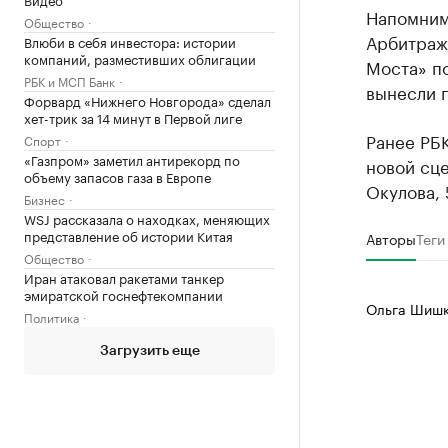
Напомним,
Общество
Арбитраж
Влюби в себя инвестора: истории
компаний, разместивших облигации
Моста» п
РБК и МСП Банк
вынесли 
Форвард «Нижнего Новгорода» сделал
хет-трик за 14 минут в Первой лиге
Ранее РБ
Спорт
«Газпром» заметил антирекорд по
новой сце
объему запасов газа в Европе
Окулова, 
Бизнес
WSJ рассказала о находках, меняющих
представление об истории Китая
Авторы
Теги
Общество
Иран атаковал ракетами танкер
эмиратской госнефтекомпании
Ольга Шишк
Политика
Загрузить еще