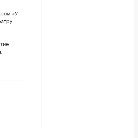
тром «У
еатру
ытие
.