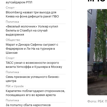
аутсайдером РПЛ
Спорт
Bloomberg назвал три выхода для
Киева на фоне дефицита ракет ПВО
Политика
«Веселый молочник» Уолкер купил
билеты в Стамбул на случай
выдворения
Общество
Марат и Динара Сафины сыграют с
Федерером и Ли На на турнире в
Шанхае
Спорт
ТАСС узнал о возможности скорого
визита Уиткоффа и Кушнера в Москву
Политика
Семь признаков успешного бизнес-
центра
РБК и Upside
Карапетян поблагодарил сторонников,
посещавших его во время ареста
Политика
Фото: РБК 
За попытку сбыта наркотиков