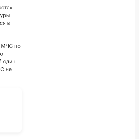
оста»
туры
ся в
ю МЧС по
по
ё один
ЧС не