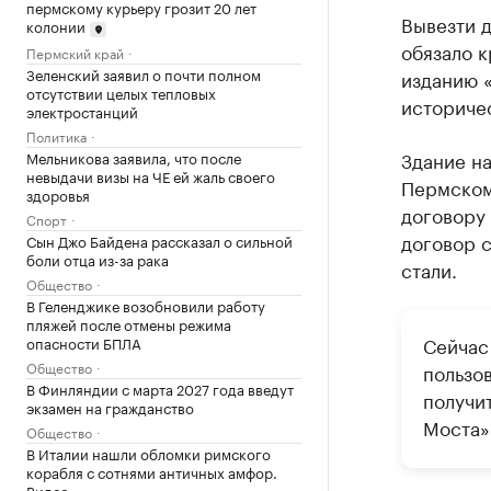
пермскому курьеру грозит 20 лет
Вывезти 
колонии
обязало 
Пермский край
Зеленский заявил о почти полном
изданию 
отсутствии целых тепловых
историчес
электростанций
Политика
Здание н
Мельникова заявила, что после
невыдачи визы на ЧЕ ей жаль своего
Пермскому
здоровья
договору 
Спорт
договор с
Сын Джо Байдена рассказал о сильной
боли отца из-за рака
стали.
Общество
В Геленджике возобновили работу
пляжей после отмены режима
Сейчас 
опасности БПЛА
Общество
пользо
В Финляндии с марта 2027 года введут
получит
экзамен на гражданство
Моста»
Общество
В Италии нашли обломки римского
корабля с сотнями античных амфор.
Видео