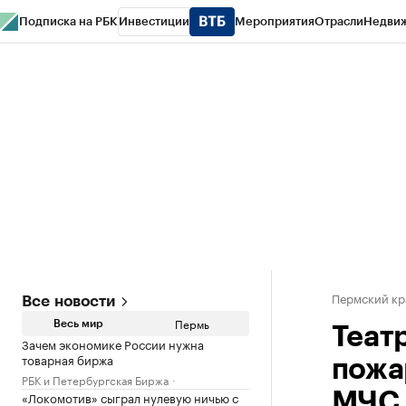
Подписка на РБК
Инвестиции
Мероприятия
Отрасли
Недви
РБК Курсы
РБК Life
Тренды
Визионеры
Национальные проекты
Горо
Спецпроекты СПб
Конференции СПб
Спецпроекты
Проверка конт
Пермский кр
Все новости
Пермь
Весь мир
Теат
Зачем экономике России нужна
товарная биржа
пожа
РБК и Петербургская Биржа
«Локомотив» сыграл нулевую ничью с
МЧС