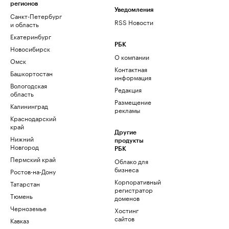
регионов
Уведомления
Санкт-Петербург
RSS Новости
и область
Екатеринбург
РБК
Новосибирск
О компании
Омск
Контактная
Башкортостан
информация
Вологодская
Редакция
область
Размещение
Калининград
рекламы
Краснодарский
край
Другие
Нижний
продукты
Новгород
РБК
Пермский край
Облако для
бизнеса
Ростов-на-Дону
Корпоративный
Татарстан
регистратор
Тюмень
доменов
Черноземье
Хостинг
сайтов
Кавказ