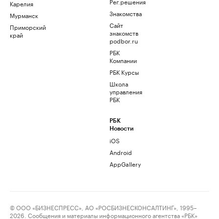
Рег.решения
Карелия
Знакомства
Мурманск
Сайт
Приморский
знакомств
край
podbor.ru
РБК
Компании
РБК Курсы
Школа
управления
РБК
РБК
Новости
iOS
Android
AppGallery
© ООО «БИЗНЕСПРЕСС», АО «РОСБИЗНЕСКОНСАЛТИНГ», 1995–
2026. Сообщения и материалы информационного агентства «РБК»