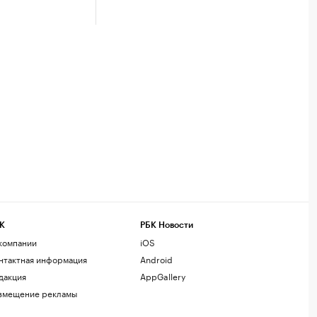
К
РБК Новости
компании
iOS
нтактная информация
Android
дакция
AppGallery
змещение рекламы