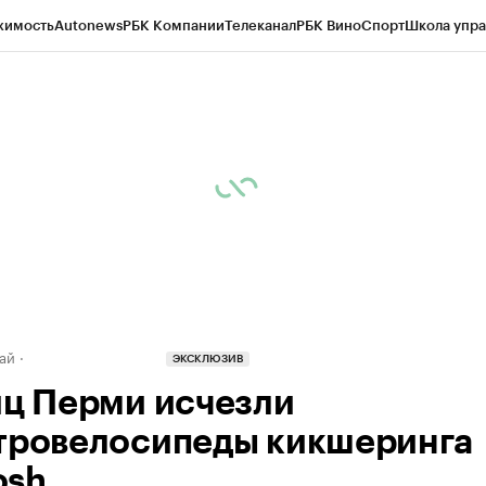
жимость
Autonews
РБК Компании
Телеканал
РБК Вино
Спорт
Школа упра
д
Стиль
Крипто
РБК Бизнес-среда
Дискуссионный клуб
Исследования
К
рагентов
Политика
Экономика
Бизнес
Технологии и медиа
Финансы
Рын
ай
ЭКСКЛЮЗИВ
иц Перми исчезли
тровелосипеды кикшеринга
osh