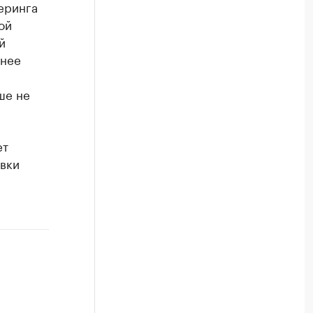
еринга
ой
й
днее
ше не
ет
овки