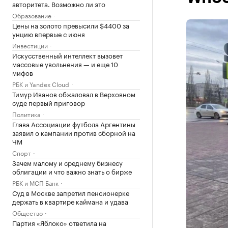
авторитета. Возможно ли это
Образование
Цены на золото превысили $4400 за
унцию впервые с июня
Инвестиции
Искусственный интеллект вызовет
массовые увольнения — и еще 10
мифов
РБК и Yandex Cloud
Тимур Иванов обжаловал в Верховном
суде первый приговор
Политика
Глава Ассоциации футбола Аргентины
заявил о кампании против сборной на
ЧМ
Спорт
Зачем малому и среднему бизнесу
облигации и что важно знать о бирже
РБК и МСП Банк
Суд в Москве запретил пенсионерке
держать в квартире каймана и удава
Общество
Партия «Яблоко» ответила на