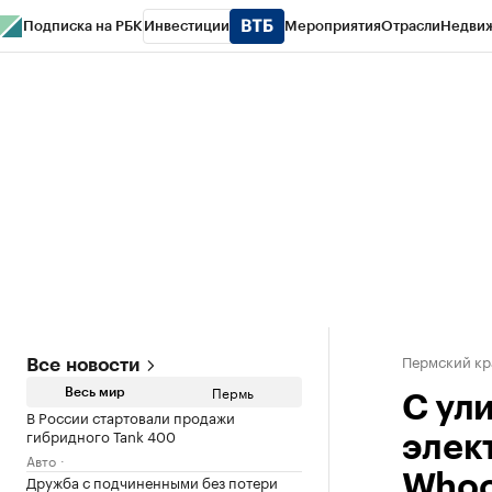
Подписка на РБК
Инвестиции
Мероприятия
Отрасли
Недви
РБК Курсы
РБК Life
Тренды
Визионеры
Национальные проекты
Горо
Спецпроекты СПб
Конференции СПб
Спецпроекты
Проверка конт
Пермский кр
Все новости
Пермь
Весь мир
С ул
В России стартовали продажи
гибридного Tank 400
элек
Авто
Дружба с подчиненными без потери
Who