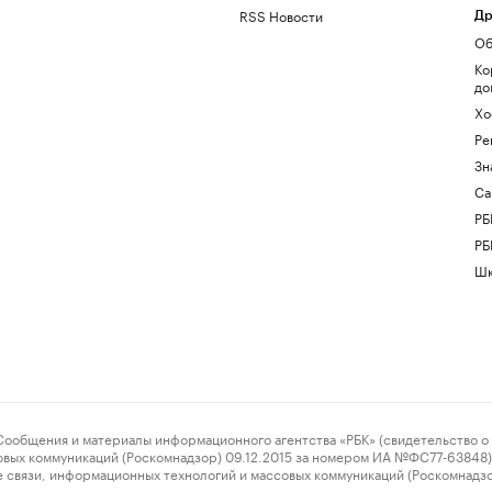
RSS Новости
Др
Об
Ко
до
Хо
Ре
Зн
Са
РБ
РБ
Шк
ения и материалы информационного агентства «РБК» (свидетельство о 
овых коммуникаций (Роскомнадзор) 09.12.2015 за номером ИА №ФС77-63848) 
 связи, информационных технологий и массовых коммуникаций (Роскомнадз