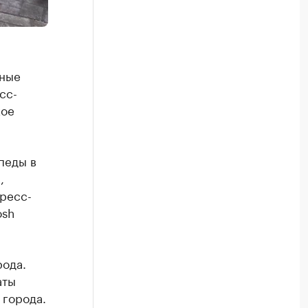
тные
сс-
кое
педы в
,
ресс-
osh
рода.
аты
 города.