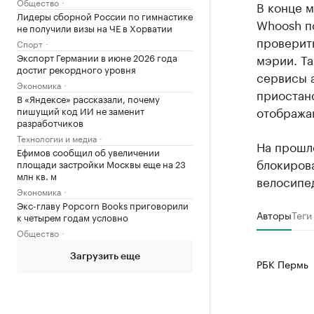
Общество
В конце 
Лидеры сборной России по гимнастике
Whoosh п
не получили визы на ЧЕ в Хорватии
проверит
Спорт
Экспорт Германии в июне 2026 года
мэрии. Т
достиг рекордного уровня
сервисы 
Экономика
приостан
В «Яндексе» рассказали, почему
отобража
пишущий код ИИ не заменит
разработчиков
Технологии и медиа
На прошл
Ефимов сообщил об увеличении
блокирова
площади застройки Москвы еще на 23
млн кв. м
велосипе
Экономика
Экс-главу Popcorn Books приговорили
Авторы
Теги
к четырем годам условно
Общество
Загрузить еще
РБК Пермь