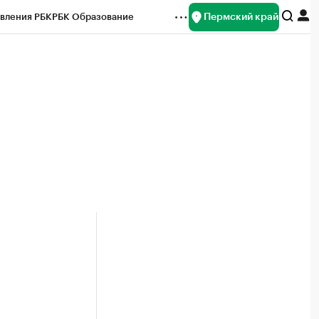
Пермский край
вления РБК
РБК Образование
редитные рейтинги
Франшизы
Газета
ок наличной валюты