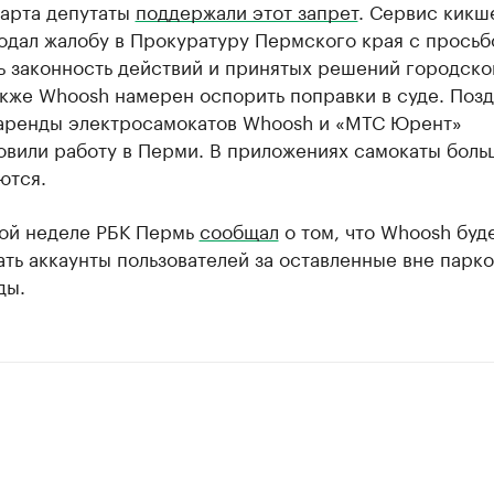
марта депутаты
поддержали этот запрет
. Сервис кикш
одал жалобу в Прокуратуру Пермского края с просьб
ь законность действий и принятых решений городско
акже Whoosh намерен оспорить поправки в суде. Поз
аренды электросамокатов Whoosh и «МТС Юрент»
овили работу в Перми. В приложениях самокаты боль
ются.
ой неделе РБК Пермь
сообщал
о том, что Whoosh буд
ть аккаунты пользователей за оставленные вне парк
ды.