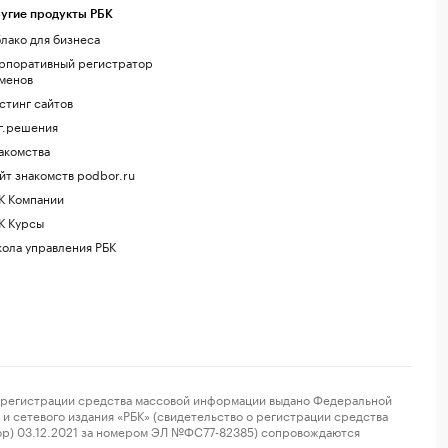
угие продукты РБК
лако для бизнеса
рпоративный регистратор
менов
стинг сайтов
г.решения
акомства
йт знакомств podbor.ru
К Компании
К Курсы
ола управления РБК
регистрации средства массовой информации выдано Федеральной
и сетевого издания «РБК» (свидетельство о регистрации средства
ор) 03.12.2021 за номером ЭЛ №ФС77-82385) сопровождаются