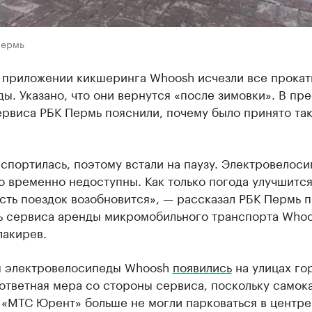
Пермь
в приложении кикшеринга Whoosh исчезли все прока
ы. Указано, что они вернутся «после зимовки». В пре
ервиса РБК Пермь пояснили, почему было принято та
спортилась, поэтому встали на паузу. Электровелоси
о временно недоступны. Как только погода улучшится
ть поездок возобновится», — рассказал РБК Пермь п
ь сервиса аренды микромобильного транспорта Who
лакирев.
я электровелосипеды Whoosh
появились
на улицах го
ответная мера со стороны сервиса, поскольку самок
 «МТС Юрент» больше не могли парковаться в центре