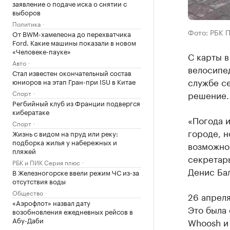
заявление о подаче иска о снятии с
выборов
Политика
Фото: РБК 
От BWM-хамелеона до перехватчика
Ford. Какие машины показали в новом
«Человеке-пауке»
С карты 
Авто
велосипед
Стал известен окончательный состав
службе с
юниоров на этап Гран-при ISU в Китае
Спорт
решение.
Регбийный клуб из Франции подвергся
кибератаке
«Погода и
Спорт
городе, н
Жизнь с видом на пруд или реку:
подборка жилья у набережных и
возможнос
пляжей
секретар
РБК и ПИК Серия плюс
Денис Ба
В Железногорске ввели режим ЧС из-за
отсутствия воды
Общество
26 апрел
«Аэрофлот» назвал дату
Это была 
возобновления ежедневных рейсов в
Абу-Даби
Whoosh и