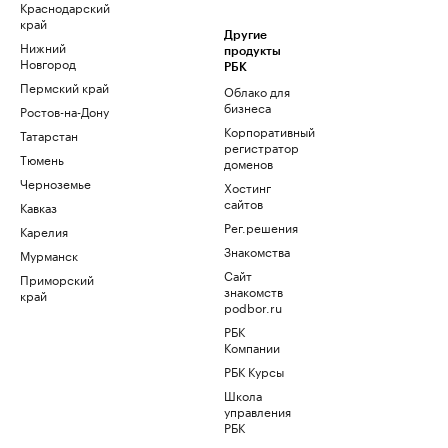
Краснодарский
край
Другие
Нижний
продукты
Новгород
РБК
Пермский край
Облако для
бизнеса
Ростов-на-Дону
Корпоративный
Татарстан
регистратор
Тюмень
доменов
Черноземье
Хостинг
сайтов
Кавказ
Рег.решения
Карелия
Знакомства
Мурманск
Сайт
Приморский
знакомств
край
podbor.ru
РБК
Компании
РБК Курсы
Школа
управления
РБК