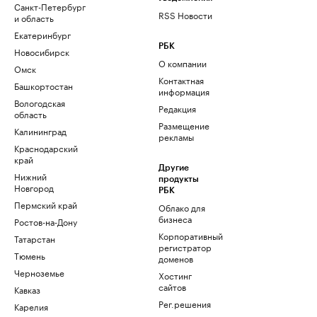
Санкт-Петербург
RSS Новости
и область
Екатеринбург
РБК
Новосибирск
О компании
Омск
Контактная
Башкортостан
информация
Вологодская
Редакция
область
Размещение
Калининград
рекламы
Краснодарский
край
Другие
Нижний
продукты
Новгород
РБК
Пермский край
Облако для
бизнеса
Ростов-на-Дону
Корпоративный
Татарстан
регистратор
Тюмень
доменов
Черноземье
Хостинг
сайтов
Кавказ
Рег.решения
Карелия