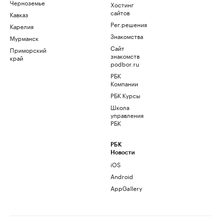
Черноземье
Хостинг
сайтов
Кавказ
Рег.решения
Карелия
Знакомства
Мурманск
Сайт
Приморский
знакомств
край
podbor.ru
РБК
Компании
РБК Курсы
Школа
управления
РБК
РБК
Новости
iOS
Android
AppGallery