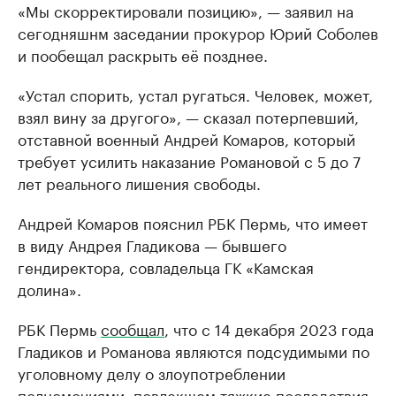
«Мы скорректировали позицию», — заявил на
РБК Компании
РБК Компании
сегодняшнм заседании прокурор Юрий Соболев
Крупнейшие производители и
Страховые к
и пообещал раскрыть её позднее.
продавцы медийной продукции
присутствую
Ознакомьтесь с информацией в каталоге
Посмотрите в ката
«Устал спорить, устал ругаться. Человек, может,
взял вину за другого», — сказал потерпевший,
отставной военный Андрей Комаров, который
требует усилить наказание Романовой с 5 до 7
лет реального лишения свободы.
Андрей Комаров пояснил РБК Пермь, что имеет
в виду Андрея Гладикова — бывшего
гендиректора, совладельца ГК «Камская
долина».
РБК Пермь
сообщал
, что с 14 декабря 2023 года
Гладиков и Романова являются подсудимыми по
уголовному делу о злоупотреблении
полномочиями, повлекшем тяжкие последствия