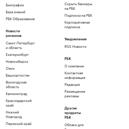
Скрыть баннеры
Биографии
на РБК
База знаний
Подписка на РБК
РБК Образование
Корпоративная
подписка
Новости
регионов
Уведомления
Санкт-Петербург
RSS Новости
и область
Екатеринбург
РБК
Новосибирск
О компании
Омск
Контактная
Башкортостан
информация
Вологодская
Редакция
область
Размещение
Калининград
рекламы
Краснодарский
край
Другие
Нижний
продукты
Новгород
РБК
Пермский край
Облако для
бизнеса