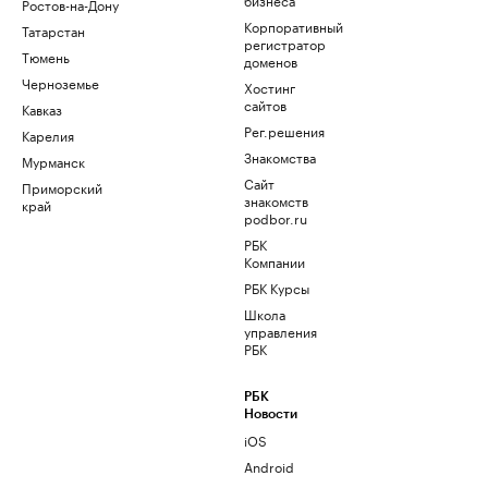
Ростов-на-Дону
Корпоративный
Татарстан
регистратор
Тюмень
доменов
Черноземье
Хостинг
сайтов
Кавказ
Рег.решения
Карелия
Знакомства
Мурманск
Сайт
Приморский
знакомств
край
podbor.ru
РБК
Компании
РБК Курсы
Школа
управления
РБК
РБК
Новости
iOS
Android