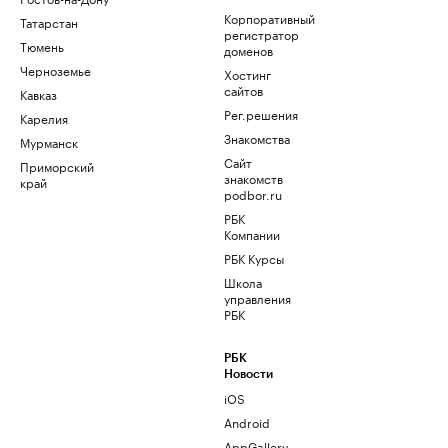
Корпоративный
Татарстан
регистратор
Тюмень
доменов
Черноземье
Хостинг
сайтов
Кавказ
Рег.решения
Карелия
Знакомства
Мурманск
Сайт
Приморский
знакомств
край
podbor.ru
РБК
Компании
РБК Курсы
Школа
управления
РБК
РБК
Новости
iOS
Android
AppGallery