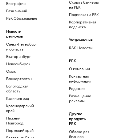
Скрыть баннеры
Биографии
на РБК
База знаний
Подписка на РБК
РБК Образование
Корпоративная
подписка
Новости
регионов
Уведомления
Санкт-Петербург
RSS Новости
и область
Екатеринбург
РБК
Новосибирск
О компании
Омск
Контактная
Башкортостан
информация
Вологодская
Редакция
область
Размещение
Калининград
рекламы
Краснодарский
край
Другие
Нижний
продукты
Новгород
РБК
Пермский край
Облако для
бизнеса
Ростов-на-Дону