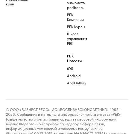
знакомств
край
podbor.ru
РБК
Компании
РБК Курсы
Школа
управления
РБК
РБК
Новости
iOS
Android
AppGallery
© ООО «БИЗНЕСПРЕСС», АО «РОСБИЗНЕСКОНСАЛТИНГ», 1995–
2026. Сообщения и материалы информационного агентства «РБК»
(свидетельство о регистрации средства массовой информации
выдано Федеральной службой по надзору в сфере связи,
информационных технологий и массовых коммуникаций
(Роскомнадзор) 09.12.2015 за номером ИА №ФС77-63848) и сетевого