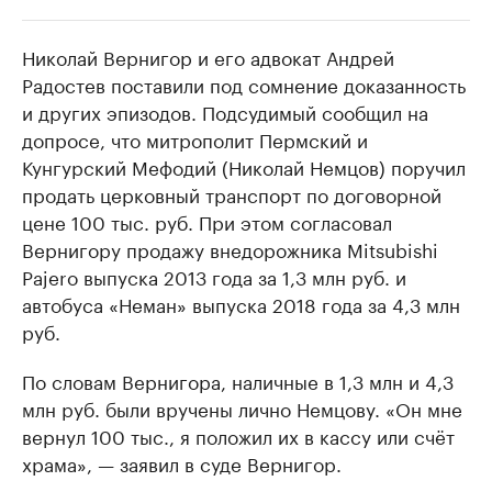
Николай Вернигор и его адвокат Андрей
РБК Компании
РБК Компании
Радостев поставили под сомнение доказанность
Крупные организации в
Крупнейшие
и других эпизодов. Подсудимый сообщил на
нефтегазовой промышленности
недвижимос
допросе, что митрополит Пермский и
Найдите и проверьте данные в каталоге
Посмотрите данные
Кунгурский Мефодий (Николай Немцов) поручил
продать церковный транспорт по договорной
цене 100 тыс. руб. При этом согласовал
Вернигору продажу внедорожника Mitsubishi
Pajero выпуска 2013 года за 1,3 млн руб. и
автобуса «Неман» выпуска 2018 года за 4,3 млн
руб.
По словам Вернигора, наличные в 1,3 млн и 4,3
млн руб. были вручены лично Немцову. «Он мне
вернул 100 тыс., я положил их в кассу или счёт
храма», — заявил в суде Вернигор.