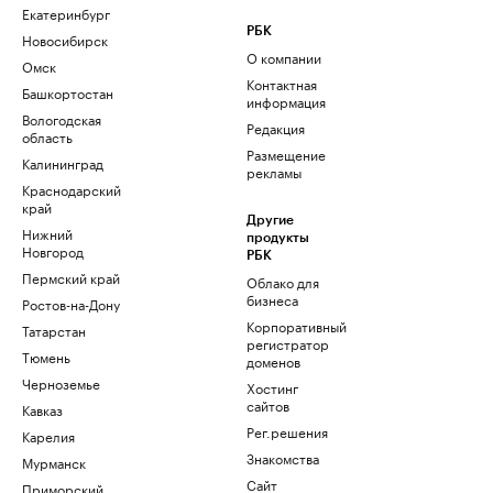
Екатеринбург
РБК
Новосибирск
О компании
Омск
Контактная
Башкортостан
информация
Вологодская
Редакция
область
Размещение
Калининград
рекламы
Краснодарский
край
Другие
Нижний
продукты
Новгород
РБК
Пермский край
Облако для
бизнеса
Ростов-на-Дону
Корпоративный
Татарстан
регистратор
Тюмень
доменов
Черноземье
Хостинг
сайтов
Кавказ
Рег.решения
Карелия
Знакомства
Мурманск
Сайт
Приморский