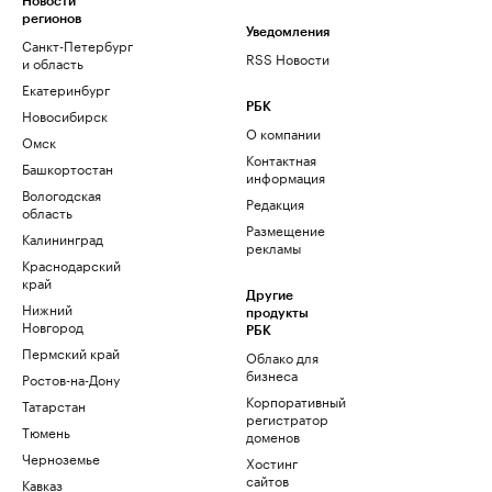
Новости
регионов
Уведомления
Санкт-Петербург
RSS Новости
и область
Екатеринбург
РБК
Новосибирск
О компании
Омск
Контактная
Башкортостан
информация
Вологодская
Редакция
область
Размещение
Калининград
рекламы
Краснодарский
край
Другие
Нижний
продукты
Новгород
РБК
Пермский край
Облако для
бизнеса
Ростов-на-Дону
Корпоративный
Татарстан
регистратор
Тюмень
доменов
Черноземье
Хостинг
сайтов
Кавказ