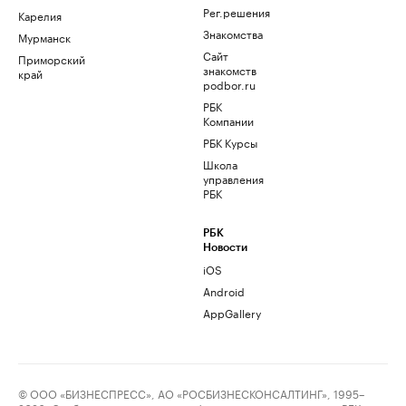
Рег.решения
Карелия
Знакомства
Мурманск
Сайт
Приморский
знакомств
край
podbor.ru
РБК
Компании
РБК Курсы
Школа
управления
РБК
РБК
Новости
iOS
Android
AppGallery
© ООО «БИЗНЕСПРЕСС», АО «РОСБИЗНЕСКОНСАЛТИНГ», 1995–