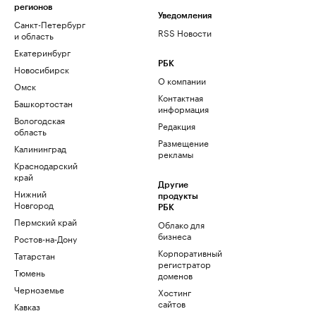
регионов
Уведомления
Санкт-Петербург
RSS Новости
и область
Екатеринбург
РБК
Новосибирск
О компании
Омск
Контактная
Башкортостан
информация
Вологодская
Редакция
область
Размещение
Калининград
рекламы
Краснодарский
край
Другие
Нижний
продукты
Новгород
РБК
Пермский край
Облако для
бизнеса
Ростов-на-Дону
Корпоративный
Татарстан
регистратор
Тюмень
доменов
Черноземье
Хостинг
сайтов
Кавказ