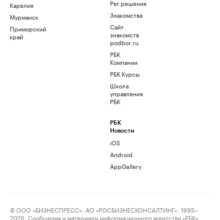
Рег.решения
Карелия
Знакомства
Мурманск
Сайт
Приморский
знакомств
край
podbor.ru
РБК
Компании
РБК Курсы
Школа
управления
РБК
РБК
Новости
iOS
Android
AppGallery
© ООО «БИЗНЕСПРЕСС», АО «РОСБИЗНЕСКОНСАЛТИНГ», 1995–
2026. Сообщения и материалы информационного агентства «РБК»