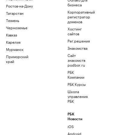
бизнеса
Ростов-на-Дону
Корпоративный
Татарстан
регистратор
Тюмень
доменов
Черноземье
Хостинг
сайтов
Кавказ
Рег.решения
Карелия
Знакомства
Мурманск
Сайт
Приморский
знакомств
край
podbor.ru
РБК
Компании
РБК Курсы
Школа
управления
РБК
РБК
Новости
iOS
Android