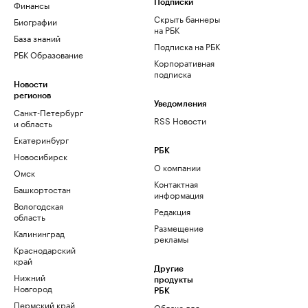
Финансы
Подписки
Скрыть баннеры
Биографии
на РБК
База знаний
Подписка на РБК
РБК Образование
Корпоративная
подписка
Новости
регионов
Уведомления
Санкт-Петербург
RSS Новости
и область
Екатеринбург
РБК
Новосибирск
О компании
Омск
Контактная
Башкортостан
информация
Вологодская
Редакция
область
Размещение
Калининград
рекламы
Краснодарский
край
Другие
Нижний
продукты
Новгород
РБК
Пермский край
Облако для