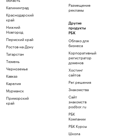
Размещение
Калининград
рекламы
Краснодарский
край
Другие
Нижний
продукты
Новгород
РБК
Пермский край
Облако для
бизнеса
Ростов-на-Дону
Корпоративный
Татарстан
регистратор
Тюмень
доменов
Черноземье
Хостинг
сайтов
Кавказ
Рег.решения
Карелия
Знакомства
Мурманск
Сайт
Приморский
знакомств
край
podbor.ru
РБК
Компании
РБК Курсы
Школа