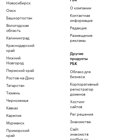
РБК
Новосибирск
О компании
Омск
Контактная
Башкортостан
информация
Вологодская
Редакция
область
Размещение
Калининград
рекламы
Краснодарский
край
Другие
Нижний
продукты
Новгород
РБК
Пермский край
Облако для
бизнеса
Ростов-на-Дону
Корпоративный
Татарстан
регистратор
Тюмень
доменов
Черноземье
Хостинг
сайтов
Кавказ
Рег.решения
Карелия
Знакомства
Мурманск
Сайт
Приморский
знакомств
край
podbor.ru