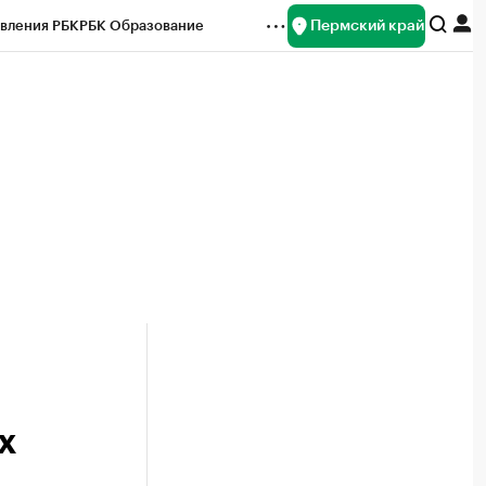
Пермский край
вления РБК
РБК Образование
редитные рейтинги
Франшизы
Газета
ок наличной валюты
х