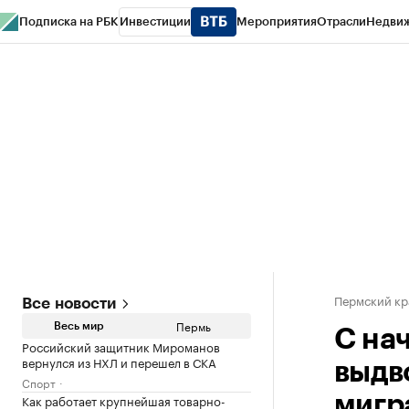
Подписка на РБК
Инвестиции
Мероприятия
Отрасли
Недви
РБК Курсы
РБК Life
Тренды
Визионеры
Национальные проекты
Горо
Спецпроекты СПб
Конференции СПб
Спецпроекты
Проверка конт
Пермский кр
Все новости
Пермь
Весь мир
С на
Российский защитник Мироманов
вернулся из НХЛ и перешел в СКА
выдв
Спорт
Как работает крупнейшая товарно-
мигр