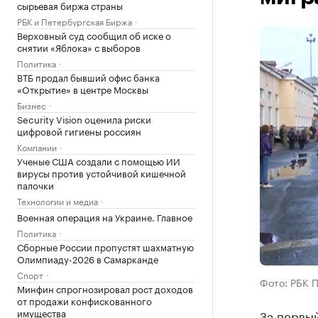
сырьевая биржа страны
РБК и Петербургская Биржа
Верховный суд сообщил об иске о
снятии «Яблока» с выборов
Политика
ВТБ продал бывший офис банка
«Открытие» в центре Москвы
Бизнес
Security Vision оценила риски
цифровой гигиены россиян
Компании
Ученые США создали с помощью ИИ
вирусы против устойчивой кишечной
палочки
Технологии и медиа
Военная операция на Украине. Главное
Политика
Сборные России пропустят шахматную
Олимпиаду-2026 в Самарканде
Спорт
Фото: РБК 
Минфин спрогнозировал рост доходов
от продажи конфискованного
имущества
За первы