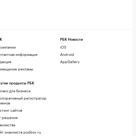
К
РБК Новости
компании
iOS
нтактная информация
Android
дакция
AppGallery
змещение рекламы
угие продукты РБК
лако для бизнеса
рпоративный регистратор
менов
стинг сайтов
г.решения
акомства
йт знакомств podbor.ru