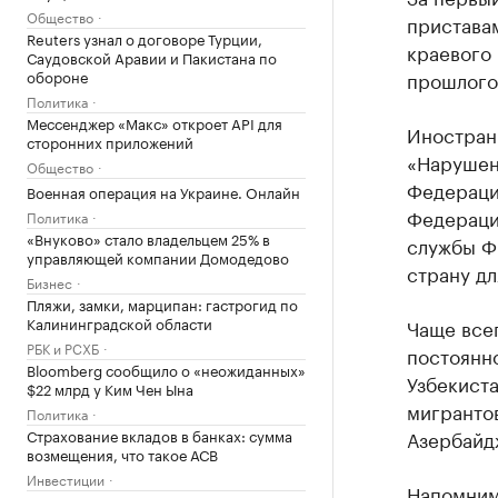
Общество
пристава
Reuters узнал о договоре Турции,
краевого 
Саудовской Аравии и Пакистана по
обороне
прошлого
Политика
Мессенджер «Макс» откроет API для
Иностран
сторонних приложений
«Нарушен
Общество
Федераци
Военная операция на Украине. Онлайн
Федераци
Политика
«Внуково» стало владельцем 25% в
службы Ф
управляющей компании Домодедово
страну дл
Бизнес
Пляжи, замки, марципан: гастрогид по
Калининградской области
Чаще всег
РБК и РСХБ
постоянн
Bloomberg сообщило о «неожиданных»
Узбекиста
$22 млрд у Ким Чен Ына
мигранто
Политика
Страхование вкладов в банках: сумма
Азербайдж
возмещения, что такое АСВ
Инвестиции
Напомним