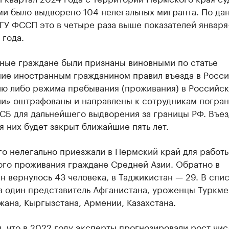
ми было выдворено 104 нелегальных мигранта. По да
ГУ ФССП это в четыре раза выше показателей января
 года.
ные граждане были признаны виновными по статье
ие иностранным гражданином правил въезда в Росс
ю либо режима пребывания (проживания) в Российс
и» оштрафованы и направлены к сотрудникам погра
СБ для дальнейшего выдворения за границы РФ. Въез
я них будет закрыт ближайшие пять лет.
о нелегально приезжали в Пермский край для работы
ого проживания граждане Средней Азии. Обратно в
н вернулось 43 человека, в Таджикистан — 29. В спи
в один представитель Афганистана, уроженцы Туркме
ана, Кыргызстана, Армении, Казахстана.
, что в 2022 году эксперты
прогнозировали
рост чис