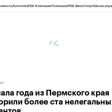
жимость
Autonews
РБК Компании
Телеканал
РБК Вино
Спорт
Школа упра
д
Стиль
Крипто
РБК Бизнес-среда
Дискуссионный клуб
Исследования
К
рагентов
Политика
Экономика
Бизнес
Технологии и медиа
Финансы
Рын
ай
чала года из Пермского края
орили более ста нелегальны
антов