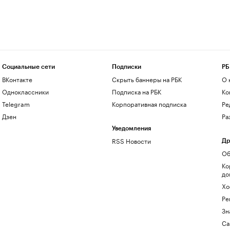
Социальные сети
Подписки
РБ
ВКонтакте
Скрыть баннеры на РБК
О 
Одноклассники
Подписка на РБК
Ко
Telegram
Корпоративная подписка
Ре
Дзен
Ра
Уведомления
RSS Новости
Др
Об
Ко
до
Хо
Ре
Зн
Са