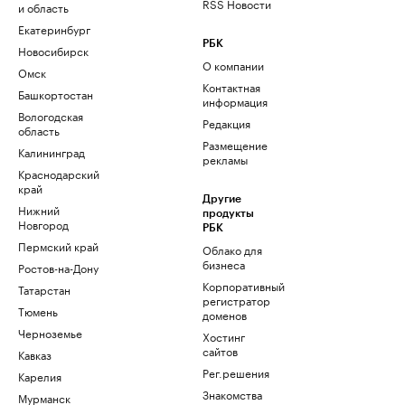
RSS Новости
и область
Екатеринбург
РБК
Новосибирск
О компании
Омск
Контактная
Башкортостан
информация
Вологодская
Редакция
область
Размещение
Калининград
рекламы
Краснодарский
край
Другие
Нижний
продукты
Новгород
РБК
Пермский край
Облако для
бизнеса
Ростов-на-Дону
Корпоративный
Татарстан
регистратор
Тюмень
доменов
Черноземье
Хостинг
сайтов
Кавказ
Рег.решения
Карелия
Знакомства
Мурманск