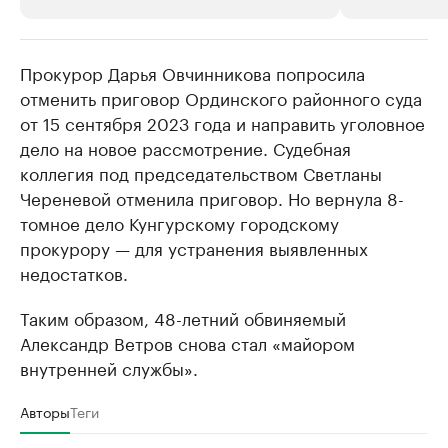
Прокурор Дарья Овчинникова попросила
РБК Компании
РБК Компании
отменить приговор Ординского районного суда
Крупнейшие производители и
Страховые к
от 15 сентября 2023 года и направить уголовное
продавцы медийной продукции
присутствую
дело на новое рассмотрение. Судебная
Ознакомьтесь с информацией в каталоге
Посмотрите в ката
коллегия под председательством Светланы
Череневой отменила приговор. Но вернула 8-
томное дело Кунгурскому городскому
прокурору — для устранения выявленных
недостатков.
Таким образом, 48-летний обвиняемый
Александр Ветров снова стал «майором
внутренней службы».
Авторы
Теги