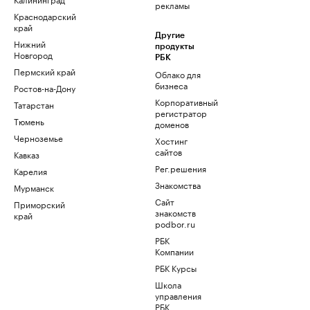
рекламы
Краснодарский
край
Другие
Нижний
продукты
Новгород
РБК
Пермский край
Облако для
бизнеса
Ростов-на-Дону
Корпоративный
Татарстан
регистратор
Тюмень
доменов
Черноземье
Хостинг
сайтов
Кавказ
Рег.решения
Карелия
Знакомства
Мурманск
Сайт
Приморский
знакомств
край
podbor.ru
РБК
Компании
РБК Курсы
Школа
управления
РБК