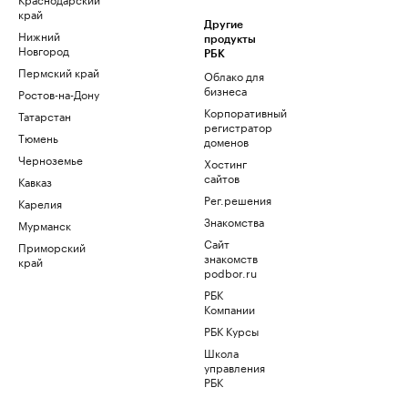
край
Другие
Нижний
продукты
Новгород
РБК
Пермский край
Облако для
бизнеса
Ростов-на-Дону
Корпоративный
Татарстан
регистратор
Тюмень
доменов
Черноземье
Хостинг
сайтов
Кавказ
Рег.решения
Карелия
Знакомства
Мурманск
Сайт
Приморский
знакомств
край
podbor.ru
РБК
Компании
РБК Курсы
Школа
управления
РБК