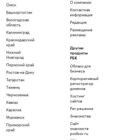
О компании
Омск
Контактная
Башкортостан
информация
Вологодская
Редакция
область
Размещение
Калининград
рекламы
Краснодарский
край
Другие
Нижний
продукты
Новгород
РБК
Пермский край
Облако для
бизнеса
Ростов-на-Дону
Корпоративный
Татарстан
регистратор
Тюмень
доменов
Черноземье
Хостинг
сайтов
Кавказ
Рег.решения
Карелия
Знакомства
Мурманск
Сайт
Приморский
знакомств
край
podbor.ru