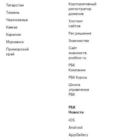
Корпоративный
Татарстан
регистратор
Тюмень
доменов
Черноземье
Хостинг
сайтов
Кавказ
Рег.решения
Карелия
Знакомства
Мурманск
Сайт
Приморский
знакомств
край
podbor.ru
РБК
Компании
РБК Курсы
Школа
управления
РБК
РБК
Новости
iOS
Android
AppGallery