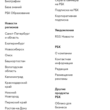
Биографии
на РБК
База знаний
Подписка на РБК
РБК Образование
Корпоративная
подписка
Новости
регионов
Уведомления
Санкт-Петербург
RSS Новости
и область
Екатеринбург
РБК
Новосибирск
О компании
Омск
Контактная
Башкортостан
информация
Вологодская
Редакция
область
Размещение
Калининград
рекламы
Краснодарский
край
Другие
Нижний
продукты
Новгород
РБК
Пермский край
Облако для
бизнеса
Ростов-на-Дону