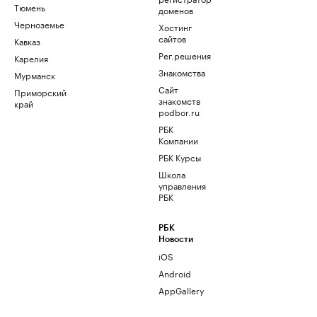
Тюмень
доменов
Черноземье
Хостинг
сайтов
Кавказ
Рег.решения
Карелия
Знакомства
Мурманск
Сайт
Приморский
знакомств
край
podbor.ru
РБК
Компании
РБК Курсы
Школа
управления
РБК
РБК
Новости
iOS
Android
AppGallery