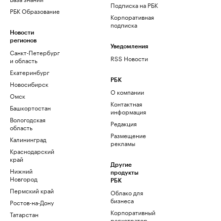
Подписка на РБК
РБК Образование
Корпоративная
подписка
Новости
регионов
Уведомления
Санкт-Петербург
RSS Новости
и область
Екатеринбург
РБК
Новосибирск
О компании
Омск
Контактная
Башкортостан
информация
Вологодская
Редакция
область
Размещение
Калининград
рекламы
Краснодарский
край
Другие
Нижний
продукты
Новгород
РБК
Пермский край
Облако для
бизнеса
Ростов-на-Дону
Корпоративный
Татарстан
регистратор