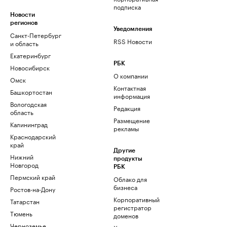
подписка
Новости
регионов
Уведомления
Санкт-Петербург
RSS Новости
и область
Екатеринбург
РБК
Новосибирск
О компании
Омск
Контактная
Башкортостан
информация
Вологодская
Редакция
область
Размещение
Калининград
рекламы
Краснодарский
край
Другие
Нижний
продукты
Новгород
РБК
Пермский край
Облако для
бизнеса
Ростов-на-Дону
Корпоративный
Татарстан
регистратор
Тюмень
доменов
Черноземье