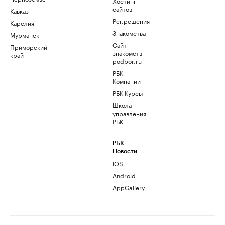
Хостинг
сайтов
Кавказ
Рег.решения
Карелия
Знакомства
Мурманск
Сайт
Приморский
знакомств
край
podbor.ru
РБК
Компании
РБК Курсы
Школа
управления
РБК
РБК
Новости
iOS
Android
AppGallery