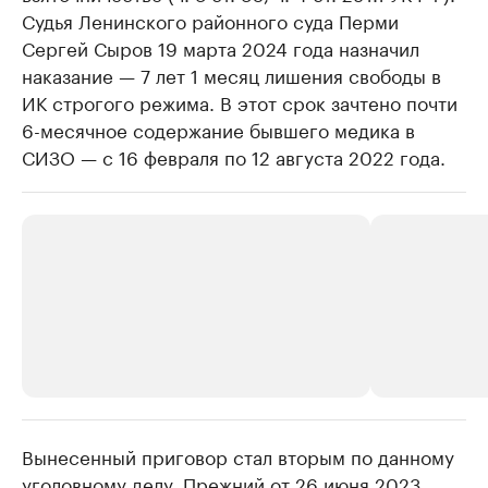
Судья Ленинского районного суда Перми
Сергей Сыров 19 марта 2024 года назначил
наказание — 7 лет 1 месяц лишения свободы в
ИК строгого режима. В этот срок зачтено почти
6-месячное содержание бывшего медика в
СИЗО — с 16 февраля по 12 августа 2022 года.
Вынесенный приговор стал вторым по данному
РБК Компании
РБК Компании
уголовному делу. Прежний от 26 июня 2023
Крупнейшие производители и
Страховые к