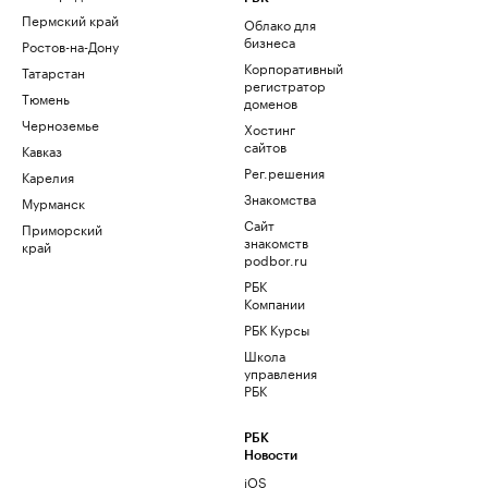
Пермский край
Облако для
бизнеса
Ростов-на-Дону
Корпоративный
Татарстан
регистратор
Тюмень
доменов
Черноземье
Хостинг
сайтов
Кавказ
Рег.решения
Карелия
Знакомства
Мурманск
Сайт
Приморский
знакомств
край
podbor.ru
РБК
Компании
РБК Курсы
Школа
управления
РБК
РБК
Новости
iOS