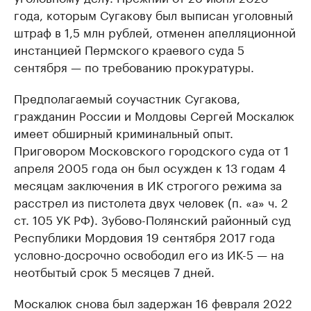
года, которым Сугакову был выписан уголовный
продавцы медийной продукции
присутствую
штраф в 1,5 млн рублей, отменен апелляционной
Ознакомьтесь с информацией в каталоге
Посмотрите в ката
инстанцией Пермского краевого суда 5
сентября — по требованию прокуратуры.
Предполагаемый соучастник Сугакова,
гражданин России и Молдовы Сергей Москалюк
имеет обширный криминальный опыт.
Приговором Московского городского суда от 1
апреля 2005 года он был осужден к 13 годам 4
месяцам заключения в ИК строгого режима за
расстрел из пистолета двух человек (п. «а» ч. 2
ст. 105 УК РФ). Зубово-Полянский районный суд
Республики Мордовия 19 сентября 2017 года
условно-досрочно освободил его из ИК-5 — на
неотбытый срок 5 месяцев 7 дней.
Москалюк снова был задержан 16 февраля 2022