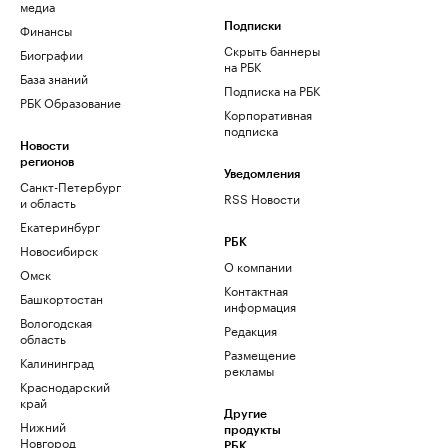
медиа
Финансы
Подписки
Скрыть баннеры
Биографии
на РБК
База знаний
Подписка на РБК
РБК Образование
Корпоративная
подписка
Новости
регионов
Уведомления
Санкт-Петербург
RSS Новости
и область
Екатеринбург
РБК
Новосибирск
О компании
Омск
Контактная
Башкортостан
информация
Вологодская
Редакция
область
Размещение
Калининград
рекламы
Краснодарский
край
Другие
Нижний
продукты
Новгород
РБК