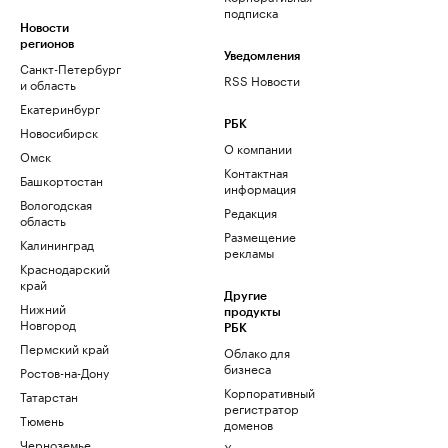
подписка
Новости
регионов
Уведомления
Санкт-Петербург
RSS Новости
и область
Екатеринбург
РБК
Новосибирск
О компании
Омск
Контактная
Башкортостан
информация
Вологодская
Редакция
область
Размещение
Калининград
рекламы
Краснодарский
край
Другие
Нижний
продукты
Новгород
РБК
Пермский край
Облако для
бизнеса
Ростов-на-Дону
Корпоративный
Татарстан
регистратор
Тюмень
доменов
Черноземье
Хостинг