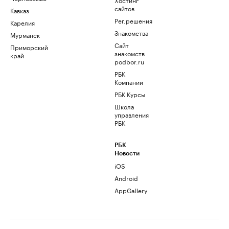
сайтов
Кавказ
Рег.решения
Карелия
Знакомства
Мурманск
Сайт
Приморский
знакомств
край
podbor.ru
РБК
Компании
РБК Курсы
Школа
управления
РБК
РБК
Новости
iOS
Android
AppGallery