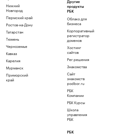
Другие
Нижний
продукты
Новгород
РБК
Пермский край
Облако для
бизнеса
Ростов-на-Дону
Корпоративный
Татарстан
регистратор
Тюмень
доменов
Черноземье
Хостинг
сайтов
Кавказ
Рег.решения
Карелия
Знакомства
Мурманск
Сайт
Приморский
знакомств
край
podbor.ru
РБК
Компании
РБК Курсы
Школа
управления
РБК
РБК