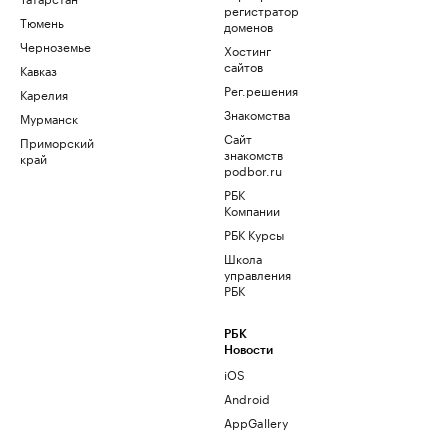
регистратор
Тюмень
доменов
Черноземье
Хостинг
сайтов
Кавказ
Рег.решения
Карелия
Знакомства
Мурманск
Сайт
Приморский
знакомств
край
podbor.ru
РБК
Компании
РБК Курсы
Школа
управления
РБК
РБК
Новости
iOS
Android
AppGallery