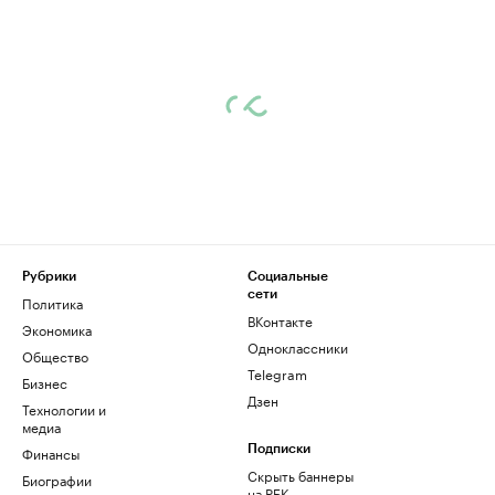
Рубрики
Социальные
сети
Политика
ВКонтакте
Экономика
Одноклассники
Общество
Telegram
Бизнес
Дзен
Технологии и
медиа
Финансы
Подписки
Скрыть баннеры
Биографии
на РБК