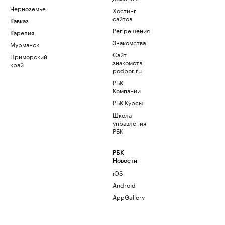
Черноземье
Хостинг
сайтов
Кавказ
Рег.решения
Карелия
Знакомства
Мурманск
Сайт
Приморский
знакомств
край
podbor.ru
РБК
Компании
РБК Курсы
Школа
управления
РБК
РБК
Новости
iOS
Android
AppGallery