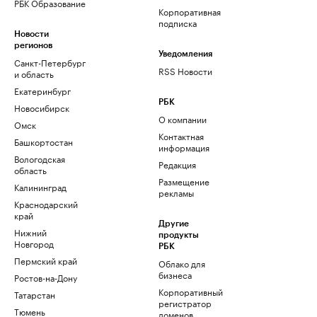
РБК Образование
Корпоративная
подписка
Новости
регионов
Уведомления
Санкт-Петербург
RSS Новости
и область
Екатеринбург
РБК
Новосибирск
О компании
Омск
Контактная
Башкортостан
информация
Вологодская
Редакция
область
Размещение
Калининград
рекламы
Краснодарский
край
Другие
Нижний
продукты
Новгород
РБК
Пермский край
Облако для
бизнеса
Ростов-на-Дону
Корпоративный
Татарстан
регистратор
Тюмень
доменов