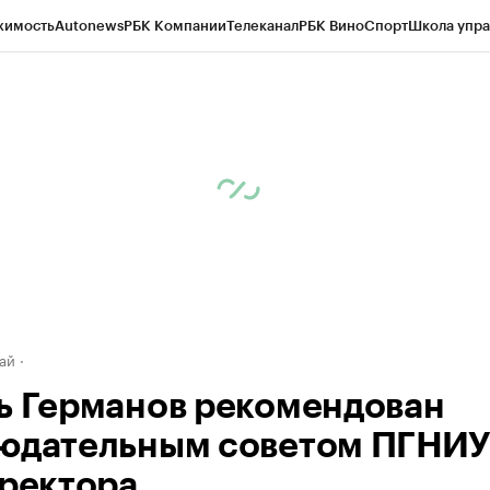
жимость
Autonews
РБК Компании
Телеканал
РБК Вино
Спорт
Школа упра
д
Стиль
Крипто
РБК Бизнес-среда
Дискуссионный клуб
Исследования
К
рагентов
Политика
Экономика
Бизнес
Технологии и медиа
Финансы
Рын
ай
ь Германов рекомендован
юдательным советом ПГНИУ
 ректора