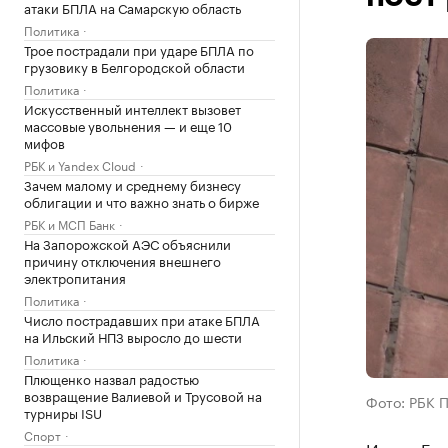
атаки БПЛА на Самарскую область
Политика
Трое пострадали при ударе БПЛА по
грузовику в Белгородской области
Политика
Искусственный интеллект вызовет
массовые увольнения — и еще 10
мифов
РБК и Yandex Cloud
Зачем малому и среднему бизнесу
облигации и что важно знать о бирже
РБК и МСП Банк
На Запорожской АЭС объяснили
причину отключения внешнего
электропитания
Политика
Число пострадавших при атаке БПЛА
на Ильский НПЗ выросло до шести
Политика
Плющенко назвал радостью
возвращение Валиевой и Трусовой на
Фото: РБК 
турниры ISU
Спорт
Игорь Гер