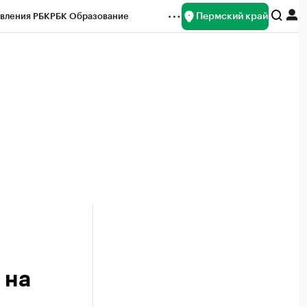
Пермский край
вления РБК
РБК Образование
редитные рейтинги
Франшизы
Газета
ок наличной валюты
 на