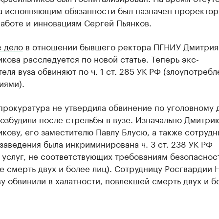
за исполняющим обязанности был назначен проректор
аботе и инновациям Сергей Пьянков.
е дело
в отношении бывшего ректора ПГНИУ Дмитрия
кова расследуется по новой статье. Теперь экс-
еля вуза обвиняют по ч. 1 ст. 285 УК РФ (злоупотреб
иями).
прокуратура не утвердила обвинение по уголовному д
озбудили после стрельбы в вузе. Изначально Дмитри
кову, его заместителю Павлу Блусю, а также сотрудн
заведения была инкриминирована ч. 3 ст. 238 УК РФ
 услуг, не соответствующих требованиям безопаснос
 смерть двух и более лиц). Сотрудницу Росгвардии 
у обвинили в халатности, повлекшей смерть двух и б