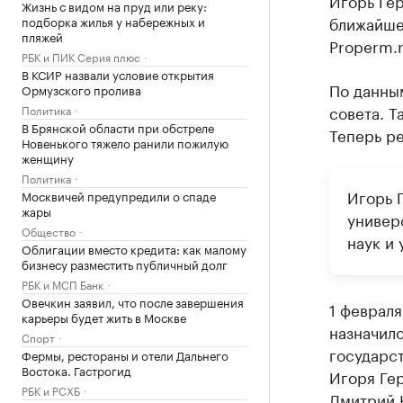
Жизнь с видом на пруд или реку:
ближайше
подборка жилья у набережных и
пляжей
Properm.r
РБК и ПИК Серия плюс
В КСИР назвали условие открытия
По данным
Ормузского пролива
совета. Т
Политика
В Брянской области при обстреле
Теперь р
Новенького тяжело ранили пожилую
женщину
Политика
Игорь 
Москвичей предупредили о спаде
жары
универ
Общество
наук и 
Облигации вместо кредита: как малому
бизнесу разместить публичный долг
РБК и МСП Банк
Овечкин заявил, что после завершения
1 феврал
карьеры будет жить в Москве
назначил
Спорт
государс
Фермы, рестораны и отели Дальнего
Востока. Гастрогид
Игоря Ге
РБК и РСХБ
Дмитрий К