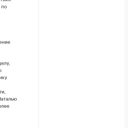
 по
ление
елу,
ю
ику
ти,
Наталью
олее