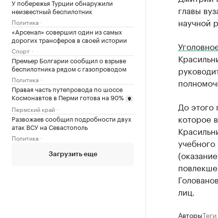
У побережья Турции обнаружили
главы ву
неизвестный беспилотник
научной р
Политика
«Арсенал» совершил один из самых
дорогих трансферов в своей истории
Уголовно
Спорт
Красильни
Премьер Болгарии сообщил о взрыве
беспилотника рядом с газопроводом
руководит
Политика
полномоч
Правая часть путепровода по шоссе
Космонавтов в Перми готова на 90%
До этого 
Пермский край
которое в
Развожаев сообщил подробности двух
атак ВСУ на Севастополь
Красильни
Политика
учебного 
(оказание
Загрузить еще
повлекшее
Голованов
лиц.
Авторы
Теги