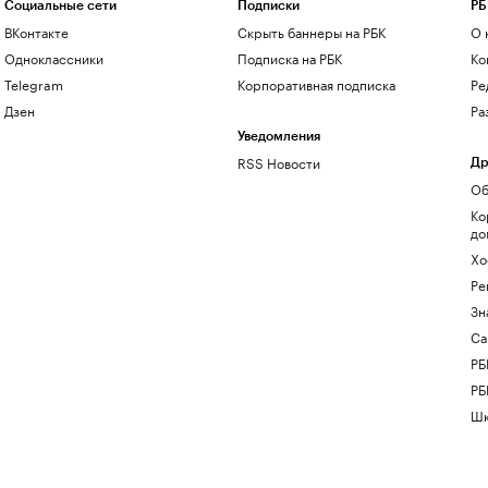
Социальные сети
Подписки
РБ
ВКонтакте
Скрыть баннеры на РБК
О 
Одноклассники
Подписка на РБК
Ко
Telegram
Корпоративная подписка
Ре
Дзен
Ра
Уведомления
RSS Новости
Др
Об
Ко
до
Хо
Ре
Зн
Са
РБ
РБ
Шк