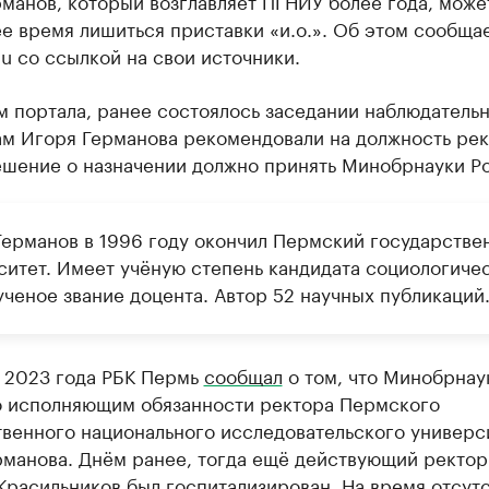
е время лишиться приставки «и.о.». Об этом сообща
u со ссылкой на свои источники.
 портала, ранее состоялось заседании наблюдатель
ам Игоря Германова рекомендовали на должность рек
ешение о назначении должно принять Минобрнауки Р
Германов в 1996 году окончил Пермский государстве
ситет. Имеет учёную степень кандидата социологиче
ученое звание доцента. Автор 52 научных публикаций
я 2023 года РБК Пермь
сообщал
о том, что Минобрнау
о исполняющим обязанности ректора Пермского
твенного национального исследовательского универс
рманова. Днём ранее, тогда ещё действующий ректо
расильников был госпитализирован. На время отсут