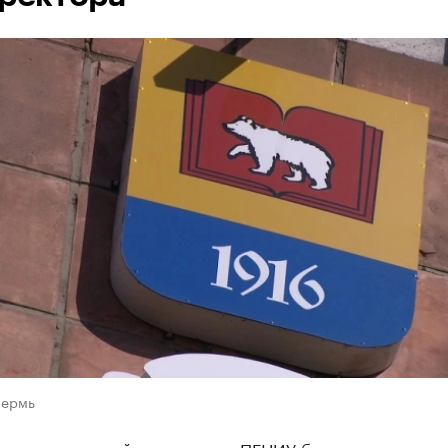
Пермь
манов, который возглавляет ПГНИУ более года, може