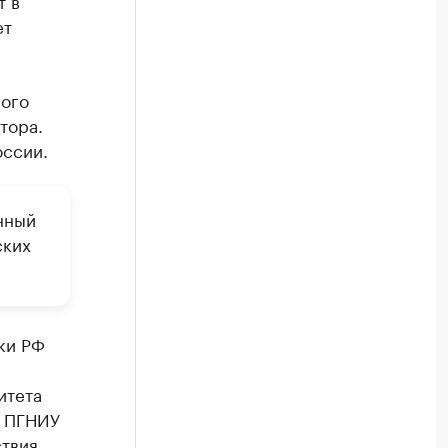
ет
ного
тора.
оссии.
нный
ских
.
ки РФ
итета
р ПГНИУ
ствия