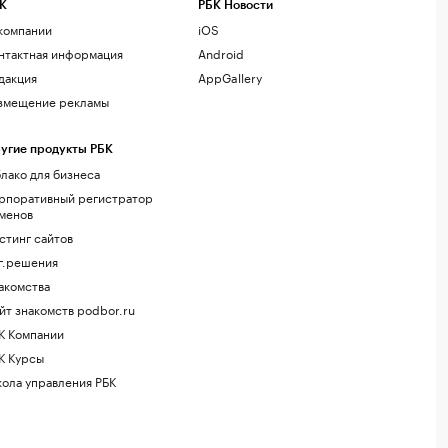
К
РБК Новости
компании
iOS
нтактная информация
Android
дакция
AppGallery
змещение рекламы
угие продукты РБК
лако для бизнеса
рпоративный регистратор
менов
стинг сайтов
г.решения
акомства
йт знакомств podbor.ru
К Компании
К Курсы
ола управления РБК