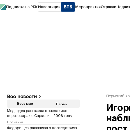
Подписка на РБК
Инвестиции
Мероприятия
Отрасли
Недви
РБК Курсы
РБК Life
Тренды
Визионеры
Национальные проекты
Горо
Спецпроекты СПб
Конференции СПб
Спецпроекты
Проверка конт
Пермский кр
Все новости
Пермь
Весь мир
Игор
Медведев рассказал о «жестких»
переговорах с Саркози в 2008 году
набл
Политика
Федорищев рассказал о последствиях
пост