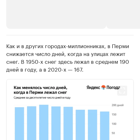
Как и в других городах-миллионниках, в Перми
РБК Компании
РБК Компании
снижается число дней, когда на улицах лежит
Крупнейшие производители и
Страховые к
снег. В 1950-х снег здесь лежал в среднем 190
продавцы медийной продукции
присутствую
дней в году, а в 2020-x — 167.
Ознакомьтесь с информацией в каталоге
Посмотрите в ката