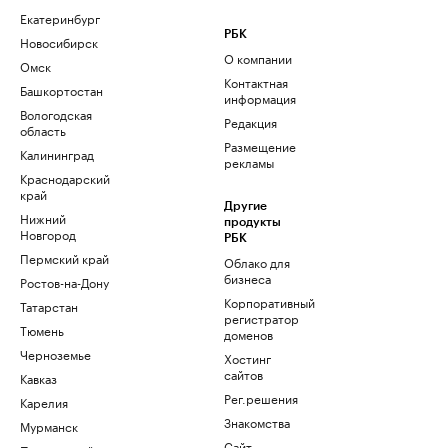
Екатеринбург
РБК
Новосибирск
О компании
Омск
Контактная
Башкортостан
информация
Вологодская
Редакция
область
Размещение
Калининград
рекламы
Краснодарский
край
Другие
Нижний
продукты
Новгород
РБК
Пермский край
Облако для
бизнеса
Ростов-на-Дону
Корпоративный
Татарстан
регистратор
Тюмень
доменов
Черноземье
Хостинг
сайтов
Кавказ
Рег.решения
Карелия
Знакомства
Мурманск
Сайт