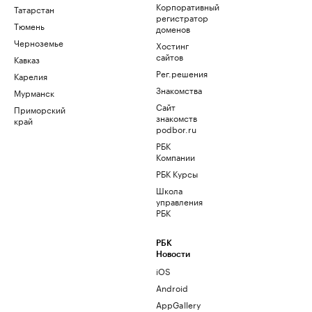
Корпоративный
Татарстан
регистратор
Тюмень
доменов
Черноземье
Хостинг
сайтов
Кавказ
Рег.решения
Карелия
Знакомства
Мурманск
Сайт
Приморский
знакомств
край
podbor.ru
РБК
Компании
РБК Курсы
Школа
управления
РБК
РБК
Новости
iOS
Android
AppGallery