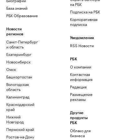
Биографии
на РБК
База знаний
Подписка на РБК
РБК Образование
Корпоративная
подписка
Новости
регионов
Уведомления
Санкт-Петербург
RSS Новости
и область
Екатеринбург
РБК
Новосибирск
О компании
Омск
Контактная
Башкортостан
информация
Вологодская
Редакция
область
Размещение
Калининград
рекламы
Краснодарский
край
Другие
Нижний
продукты
Новгород
РБК
Пермский край
Облако для
бизнеса
Ростов-на-Дону