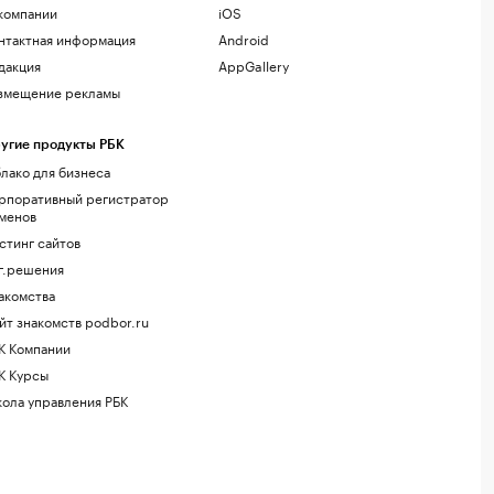
компании
iOS
нтактная информация
Android
дакция
AppGallery
змещение рекламы
угие продукты РБК
лако для бизнеса
рпоративный регистратор
менов
стинг сайтов
г.решения
акомства
йт знакомств podbor.ru
К Компании
К Курсы
ола управления РБК