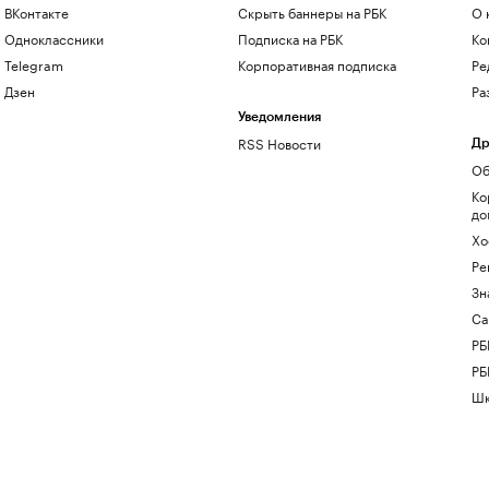
ВКонтакте
Скрыть баннеры на РБК
О 
Одноклассники
Подписка на РБК
Ко
Telegram
Корпоративная подписка
Ре
Дзен
Ра
Уведомления
RSS Новости
Др
Об
Ко
до
Хо
Ре
Зн
Са
РБ
РБ
Шк