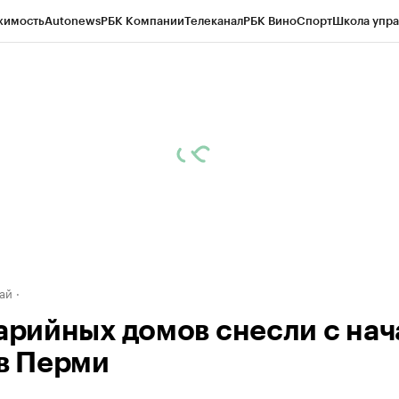
жимость
Autonews
РБК Компании
Телеканал
РБК Вино
Спорт
Школа упра
д
Стиль
Крипто
РБК Бизнес-среда
Дискуссионный клуб
Исследования
К
рагентов
Политика
Экономика
Бизнес
Технологии и медиа
Финансы
Рын
ай
варийных домов снесли с нач
 в Перми