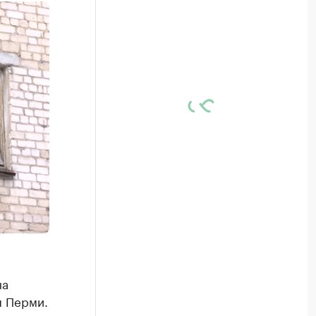
на
я Перми.