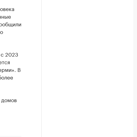
ловека
анные
сообщили
го
 с 2023
ется
рми». В
более
 домов