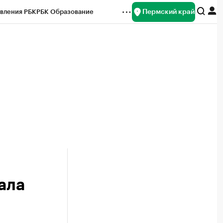
Пермский край
вления РБК
РБК Образование
редитные рейтинги
Франшизы
Газета
ок наличной валюты
ала