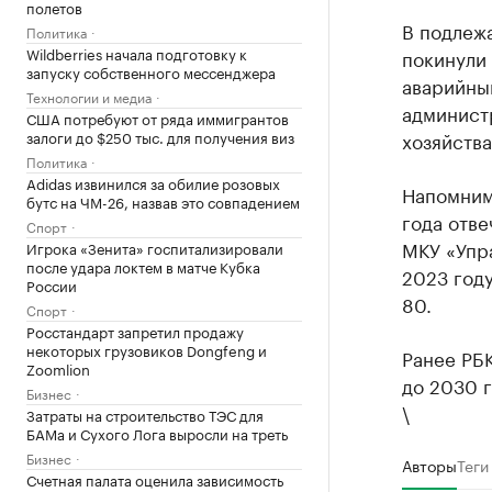
полетов
В подлежа
Политика
Wildberries начала подготовку к
покинули 
запуску собственного мессенджера
аварийным
Технологии и медиа
админист
США потребуют от ряда иммигрантов
залоги до $250 тыс. для получения виз
хозяйства
Политика
Adidas извинился за обилие розовых
Напомним
бутс на ЧМ-26, назвав это совпадением
года отв
Спорт
МКУ «Упр
Игрока «Зенита» госпитализировали
после удара локтем в матче Кубка
2023 год
России
80.
Спорт
Росстандарт запретил продажу
некоторых грузовиков Dongfeng и
Ранее РБ
Zoomlion
до 2030 г
Бизнес
\
Затраты на строительство ТЭС для
БАМа и Сухого Лога выросли на треть
Бизнес
Авторы
Теги
Счетная палата оценила зависимость