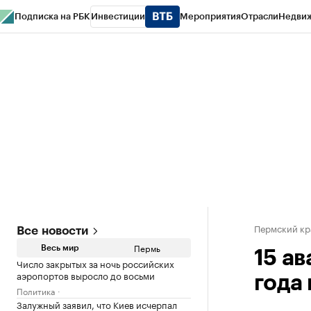
Подписка на РБК
Инвестиции
Мероприятия
Отрасли
Недви
РБК Курсы
РБК Life
Тренды
Визионеры
Национальные проекты
Горо
Спецпроекты СПб
Конференции СПб
Спецпроекты
Проверка конт
Пермский кр
Все новости
Пермь
Весь мир
15 а
Число закрытых за ночь российских
аэропортов выросло до восьми
года
Политика
Залужный заявил, что Киев исчерпал