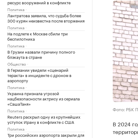
ресурс вооружений в конфликте
Политика
Лантратова заявила, что судьба более
300 курян неизвестна после вторжения
Политика
На подлете к Москве сбили три
беспилотника
Политика
В Грузии назвали причину полного
блэкаута в стране
Общество
В Германии увидели «сценарий
теракта» в инциденте с дроном в
аэропорту
Политика
Украина признала угрозой
нацбезопасности актрису из сериала
«СашаТаня»
Фото: РБК 
Политика
Reuters раскрыл одну из крупнейших
уступок Ирану в конфликте с США
В 2024 г
Политика
территор
Три российских аэропорта закрыли для