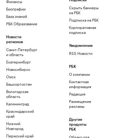
Финансы
Подписки
Скрыть баннеры
Биографии
на РБК
База знаний
Подписка на РБК
РБК Образование
Корпоративная
подписка
Новости
регионов
Уведомления
Санкт-Петербург
RSS Новости
и область
Екатеринбург
РБК
Новосибирск
О компании
Омск
Контактная
Башкортостан
информация
Вологодская
Редакция
область
Размещение
Калининград
рекламы
Краснодарский
край
Другие
Нижний
продукты
Новгород
РБК
Пермский край
Облако для