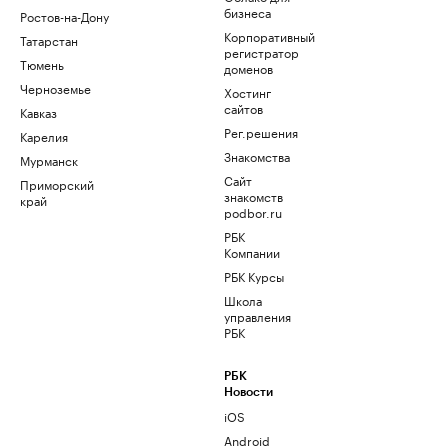
бизнеса
Ростов-на-Дону
Корпоративный
Татарстан
регистратор
Тюмень
доменов
Черноземье
Хостинг
сайтов
Кавказ
Рег.решения
Карелия
Знакомства
Мурманск
Сайт
Приморский
знакомств
край
podbor.ru
РБК
Компании
РБК Курсы
Школа
управления
РБК
РБК
Новости
iOS
Android