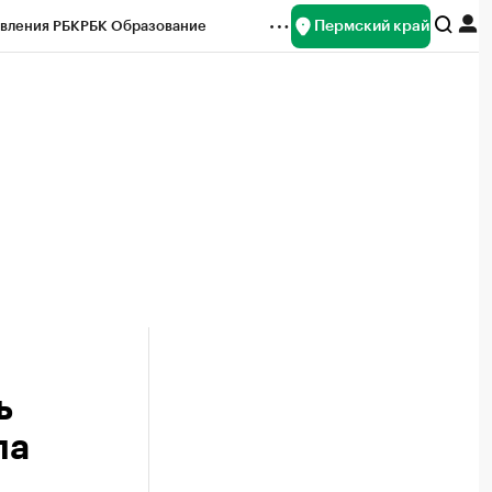
Пермский край
вления РБК
РБК Образование
редитные рейтинги
Франшизы
Газета
ок наличной валюты
ь
ла