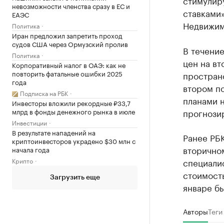
невозможности членства сразу в ЕС и
ставками
ЕАЭС
Недвижим
Политика
Иран предложил запретить проход
судов США через Ормузский пролив
В течени
Политика
цен на в
Корпоративный налог в ОАЭ: как не
повторить фатальные ошибки 2025
пространс
года
втором по
Подписка на РБК
планами 
Инвесторы вложили рекордные ₽33,7
прогнози
млрд в фонды денежного рынка в июле
Инвестиции
В результате нападений на
Ранее РБ
криптоинвесторов украдено $30 млн с
вторичном
начала года
специали
Крипто
стоимость
Загрузить еще
январе бы
Авторы
Теги