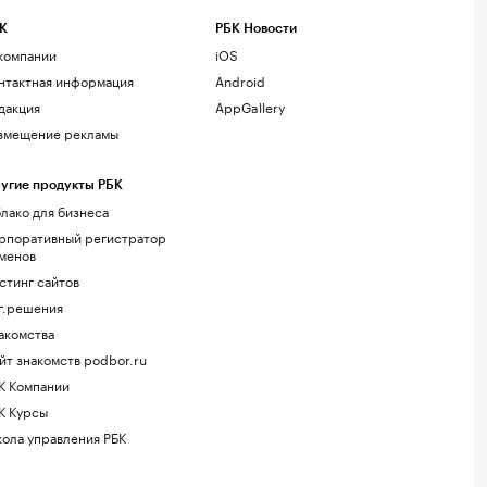
К
РБК Новости
компании
iOS
нтактная информация
Android
дакция
AppGallery
змещение рекламы
угие продукты РБК
лако для бизнеса
рпоративный регистратор
менов
стинг сайтов
г.решения
акомства
йт знакомств podbor.ru
К Компании
К Курсы
ола управления РБК