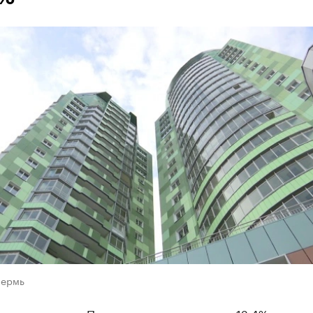
Пермь
 «вторички» в Перми за год выросла на 12,4% и сост