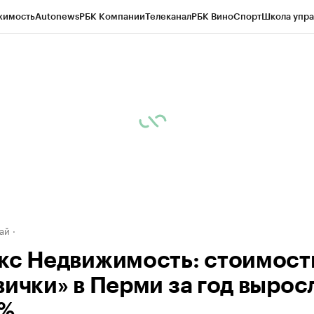
жимость
Autonews
РБК Компании
Телеканал
РБК Вино
Спорт
Школа упра
д
Стиль
Крипто
РБК Бизнес-среда
Дискуссионный клуб
Исследования
К
рагентов
Политика
Экономика
Бизнес
Технологии и медиа
Финансы
Рын
ай
кс Недвижимость: стоимост
вички» в Перми за год вырос
4%