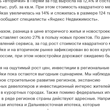
тыс. руб. за кв.м. При этом стоимость квадратного ме
ках увеличилась на 14% и сложилась в размере 124 ты
сообщают специалисты «Яндекс Недвижимость».
азом, разница в цене вторичного жилья и новостроек
ставляет около 27% в пользу новых проектов. По дан
влений сервиса, за год рост стоимости квадратного 
йке и на вторичном рынке зафиксирован во всех кру
России, при этом новостройки дорожают ожидаемо б
я на ощутимый рост цен, инвестиции в региональные
йки пока остаются выгодным сценарием. Мы наблюд
ное строительное развитие регионов, экспансию
ных девелоперов и инвестиционный интерес жителей
 в курортных городах. Также помимо федеральных и
 в ряде регионов страны действуют адресные. Напр
ая ипотека и Дальневосточная ипотека, которые
уют спрос на новостройки выгодными процентными