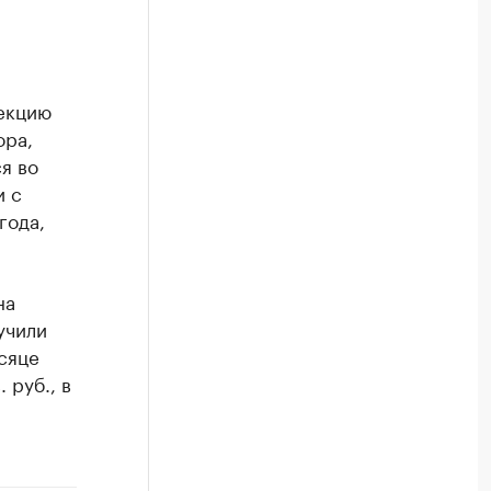
екцию
ора,
я во
и с
года,
на
учили
сяце
 руб., в