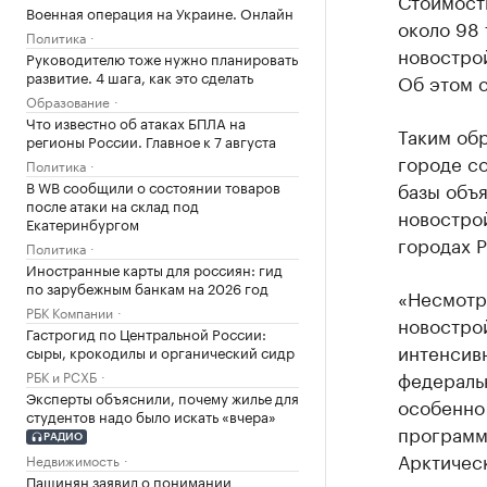
Военная операция на Украине. Онлайн
около 98 
Политика
новострой
Руководителю тоже нужно планировать
развитие. 4 шага, как это сделать
Об этом 
Образование
Что известно об атаках БПЛА на
Таким обр
регионы России. Главное к 7 августа
городе со
Политика
В WB сообщили о состоянии товаров
базы объя
после атаки на склад под
новостро
Екатеринбургом
городах 
Политика
Иностранные карты для россиян: гид
по зарубежным банкам на 2026 год
«Несмотр
РБК Компании
новостро
Гастрогид по Центральной России:
интенсив
сыры, крокодилы и органический сидр
федераль
РБК и РСХБ
Эксперты объяснили, почему жилье для
особенно
студентов надо было искать «вчера»
программ
РАДИО
Арктическ
Недвижимость
Пашинян заявил о понимании
стимулир