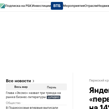
Подписка на РБК
Инвестиции
Мероприятия
Отрасли
Недви
РБК Курсы
РБК Life
Тренды
Визионеры
Национальные проекты
Горо
Спецпроекты СПб
Конференции СПб
Спецпроекты
Проверка конт
Пермский кр
Все новости
Пермь
Весь мир
Янде
Глава «Эксмо» назвал три тренда на
рынке бизнес-литературы
«пер
РАДИО
Общество
на 1
В Подмосковье впервые выписали