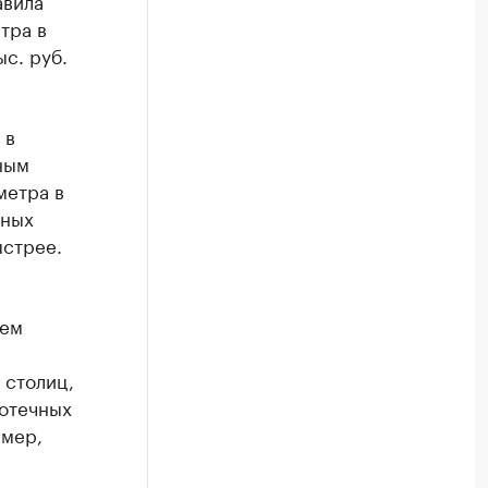
тра в
с. руб.
 в
ным
метра в
пных
ыстрее.
аем
 столиц,
потечных
имер,