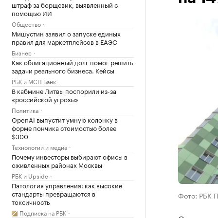
штраф за борщевик, выявленный с
помощью ИИ
Общество
Мишустин заявил о запуске единых
правил для маркетплейсов в ЕАЭС
Бизнес
Как облигационный долг помог решить
задачи реального бизнеса. Кейсы
РБК и МСП Банк
В кабмине Литвы поспорили из-за
«российской угрозы»
Политика
OpenAI выпустит умную колонку в
форме пончика стоимостью более
$300
Технологии и медиа
Почему инвесторы выбирают офисы в
оживленных районах Москвы
РБК и Upside
Патология управления: как высокие
стандарты превращаются в
Фото: РБК 
токсичность
Подписка на РБК
Стоимость