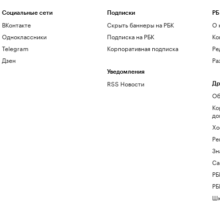
Социальные сети
Подписки
РБ
ВКонтакте
Скрыть баннеры на РБК
О 
Одноклассники
Подписка на РБК
Ко
Telegram
Корпоративная подписка
Ре
Дзен
Ра
Уведомления
RSS Новости
Др
Об
Ко
до
Хо
Ре
Зн
Са
РБ
РБ
Шк