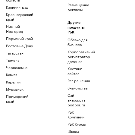
Размещение
Калининград
рекламы
Краснодарский
край
Другие
Нижний
продукты
Новгород
РБК
Пермский край
Облако для
бизнеса
Ростов-на-Дону
Корпоративный
Татарстан
регистратор
Тюмень
доменов
Черноземье
Хостинг
сайтов
Кавказ
Рег.решения
Карелия
Знакомства
Мурманск
Сайт
Приморский
знакомств
край
podbor.ru
РБК
Компании
РБК Курсы
Школа