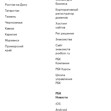
бизнеса
Ростов-на-Дону
Корпоративный
Татарстан
регистратор
Тюмень
доменов
Черноземье
Хостинг
сайтов
Кавказ
Рег.решения
Карелия
Знакомства
Мурманск
Сайт
Приморский
знакомств
край
podbor.ru
РБК
Компании
РБК Курсы
Школа
управления
РБК
РБК
Новости
iOS
Android