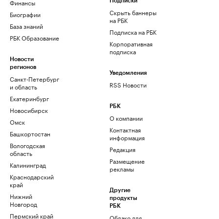
Финансы
Подписки
Скрыть баннеры
Биографии
на РБК
База знаний
Подписка на РБК
РБК Образование
Корпоративная
подписка
Новости
регионов
Уведомления
Санкт-Петербург
RSS Новости
и область
Екатеринбург
РБК
Новосибирск
О компании
Омск
Контактная
Башкортостан
информация
Вологодская
Редакция
область
Размещение
Калининград
рекламы
Краснодарский
край
Другие
Нижний
продукты
Новгород
РБК
Пермский край
Облако для