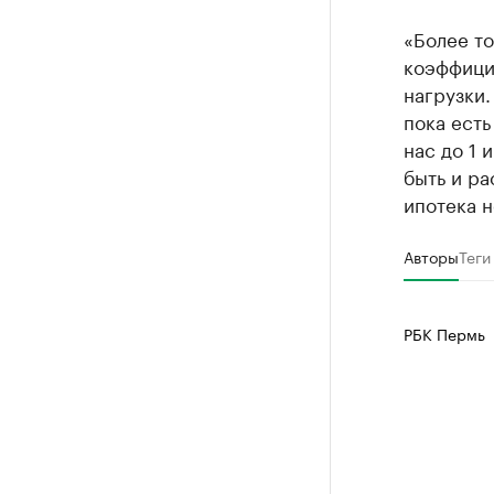
«Более то
коэффици
нагрузки.
пока есть
нас до 1 
быть и ра
ипотека н
Авторы
Теги
РБК Пермь