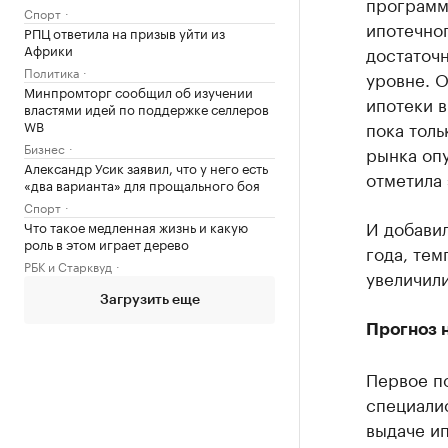
программ
Спорт
ипотечног
РПЦ ответила на призыв уйти из
Африки
достаточн
Политика
уровне. О
Минпромторг сообщил об изучении
ипотеки в
властями идей по поддержке селлеров
WB
пока толь
Бизнес
рынка опу
Александр Усик заявил, что у него есть
отметила 
«два варианта» для прощального боя
Спорт
И добави
Что такое медленная жизнь и какую
роль в этом играет дерево
года, тем
РБК и Старквуд
увеличили
Загрузить еще
Прогноз 
Первое п
специалис
выдаче ип