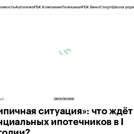
жимость
Autonews
РБК Компании
Телеканал
РБК Вино
Спорт
Школа упра
д
Стиль
Крипто
РБК Бизнес-среда
Дискуссионный клуб
Исследования
К
рагентов
Политика
Экономика
Бизнес
Технологии и медиа
Финансы
Рын
ай
ЭКСКЛЮЗИВ
ипичная ситуация»: что ждёт
нциальных ипотечников в I
годии?