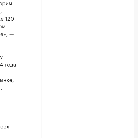
ворим
,
же 120
ем
е», —
у
4 года
ынке,
.
всех