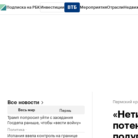
Подписка на РБК
Инвестиции
Мероприятия
Отрасли
Недви
РБК Курсы
РБК Life
Тренды
Визионеры
Национальные проекты
Горо
Спецпроекты СПб
Конференции СПб
Спецпроекты
Проверка конт
Пермский кр
Все новости
Пермь
Весь мир
«Нет
Трамп попросил уйти с заседания
Госдепа раньше, чтобы «вести войну»
поте
Политика
Испания ввела контроль на границе
полу