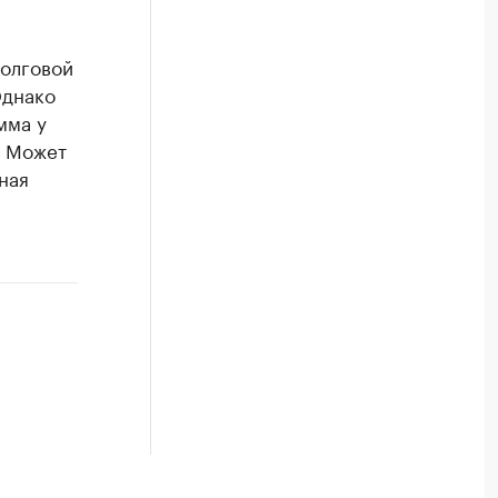
долговой
Однако
мма у
. Может
ная