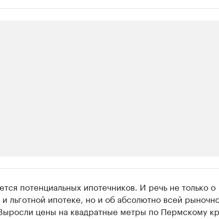
ии
ется потенциальных ипотечников. И речь не только о
шие производители и продавцы медийной п
и льготной ипотеке, но и об абсолютно всей рыночн
 Выросли цены на квадратные метры по Пермскому кр
 с информацией в каталоге