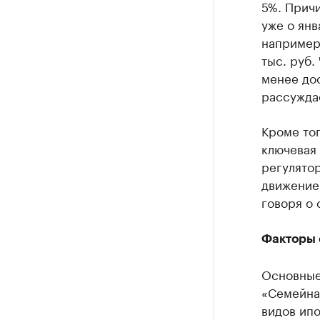
5%. Причи
уже о янв
например,
тыс. руб.
менее дос
рассужда
Кроме тог
ключевая 
регулятор
движение 
говоря о
Факторы 
Основные
«Семейна
видов ипо