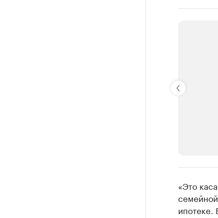
РБК Компан
«Это каса
Крупней
семейной 
ипотеке.
Ознакомьтесь