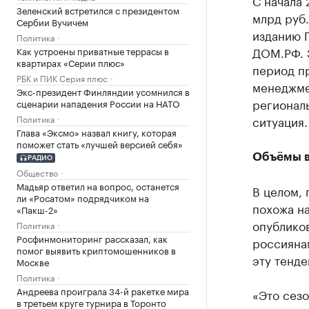
Зеленский встретился с президентом
млрд руб.
Сербии Вучичем
изданию Г
Политика
ДОМ.РФ. 
Как устроены приватные террасы в
квартирах «Серии плюс»
период п
РБК и ПИК Серия плюс
менеджме
Экс-президент Финляндии усомнился в
регионал
сценарии нападения России на НАТО
ситуация
Политика
Глава «Эксмо» назвал книгу, которая
поможет стать «лучшей версией себя»
Объёмы 
РАДИО
Общество
Мадьяр ответил на вопрос, останется
В целом, 
ли «Росатом» подрядчиком на
похожа н
«Пакш-2»
опубликов
Политика
Росфинмониторинг рассказал, как
россиянам
помог выявить криптомошенников в
эту тенд
Москве
Политика
Андреева проиграла 34-й ракетке мира
«Это сезо
в третьем круге турнира в Торонто