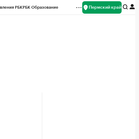
Пермский край
вления РБК
РБК Образование
редитные рейтинги
Франшизы
Газета
ок наличной валюты