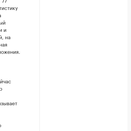
тистику
а
ый
и и
, на
ная
ложения.
ейчас
р
и
язывает
о