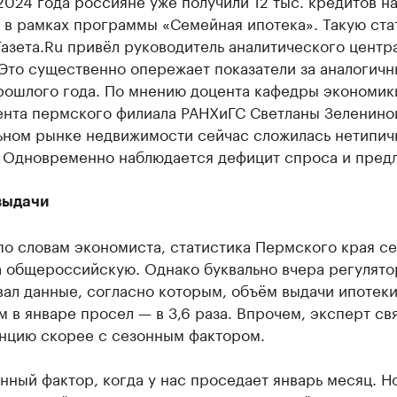
 в рамках программы «Семейная ипотека». Такую ста
азета.Ru привёл руководитель аналитического центр
Это существенно опережает показатели за аналогичн
рошлого года. По мнению доцента кафедры экономик
нта пермского филиала РАНХиГС Светланы Зелениной
ьном рынке недвижимости сейчас сложилась нетипич
. Одновременно наблюдается дефицит спроса и пред
выдачи
по словам экономиста, статистика Пермского края с
а общероссийскую. Однако буквально вчера регулято
ал данные, согласно которым, объём выдачи ипотек
 в январе просел — в 3,6 раза. Впрочем, эксперт св
енцию скорее с сезонным фактором.
нный фактор, когда у нас проседает январь месяц. Н