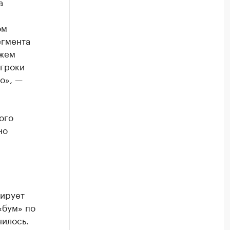
а
ом
егмента
ожем
игроки
о», —
ого
но
зирует
«бум» по
нилось.