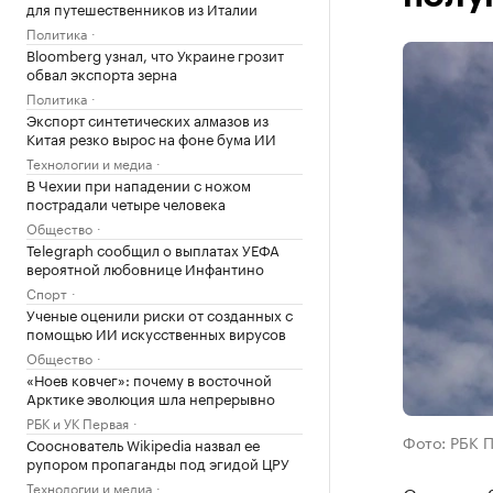
для путешественников из Италии
Политика
Bloomberg узнал, что Украине грозит
обвал экспорта зерна
Политика
Экспорт синтетических алмазов из
Китая резко вырос на фоне бума ИИ
Технологии и медиа
В Чехии при нападении с ножом
пострадали четыре человека
Общество
Telegraph сообщил о выплатах УЕФА
вероятной любовнице Инфантино
Спорт
Ученые оценили риски от созданных с
помощью ИИ искусственных вирусов
Общество
«Ноев ковчег»: почему в восточной
Арктике эволюция шла непрерывно
РБК и УК Первая
Фото: РБК 
Сооснователь Wikipedia назвал ее
рупором пропаганды под эгидой ЦРУ
Технологии и медиа
С начала 