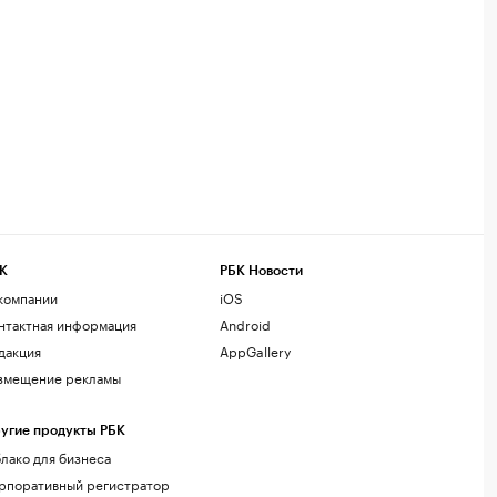
К
РБК Новости
компании
iOS
нтактная информация
Android
дакция
AppGallery
змещение рекламы
угие продукты РБК
лако для бизнеса
рпоративный регистратор