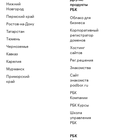
Нижний
продукты
Новгород
РБК
Пермский край
Облако для
бизнеса
Ростов-на-Дону
Корпоративный
Татарстан
регистратор
Тюмень
доменов
Черноземье
Хостинг
сайтов
Кавказ
Рег.решения
Карелия
Знакомства
Мурманск
Сайт
Приморский
знакомств
край
podbor.ru
РБК
Компании
РБК Курсы
Школа
управления
РБК
РБК