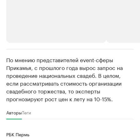
По мнению представителей event-сферы
РБК Компании
РБК Компании
Прикамья, с прошлого года вырос запрос на
Крупнейшие производители и
Страховые к
проведение национальных свадеб. В целом,
продавцы медийной продукции
присутствую
если рассматривать стоимость организации
Ознакомьтесь с информацией в каталоге
Посмотрите в ката
свадебного торжества, то эксперты
прогнозируют рост цен к лету на 10-15%.
Авторы
Теги
РБК Пермь