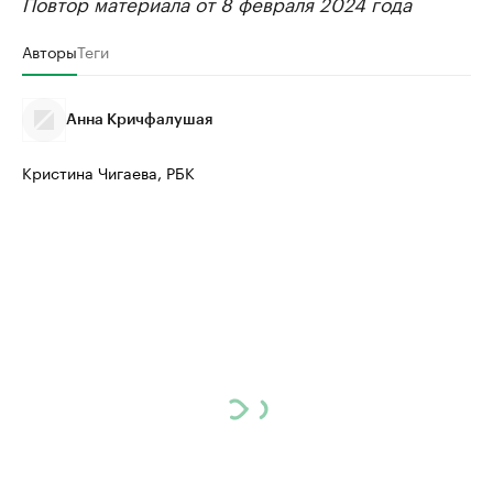
Повтор материала от 8 февраля 2024 года
Крупнейшие производители и
Страховые к
Авторы
Теги
продавцы медийной продукции
присутствую
Ознакомьтесь с информацией в каталоге
Посмотрите в ката
Анна Кричфалушая
Кристина Чигаева, РБК