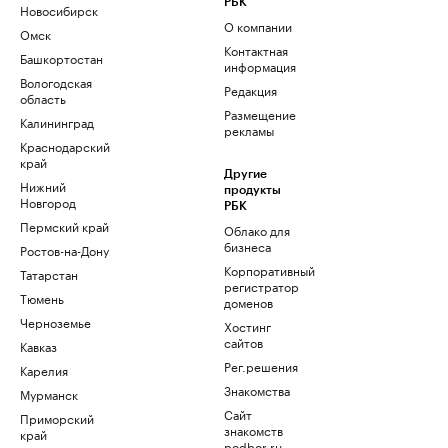
РБК
Новосибирск
О компании
Омск
Контактная
Башкортостан
информация
Вологодская
Редакция
область
Размещение
Калининград
рекламы
Краснодарский
край
Другие
Нижний
продукты
Новгород
РБК
Пермский край
Облако для
бизнеса
Ростов-на-Дону
Корпоративный
Татарстан
регистратор
Тюмень
доменов
Черноземье
Хостинг
сайтов
Кавказ
Рег.решения
Карелия
Знакомства
Мурманск
Сайт
Приморский
знакомств
край
podbor.ru